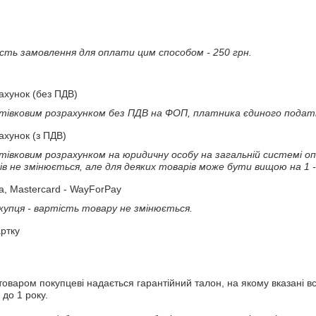
сть замовлення для оплати цим способом - 250 грн.
ахунок (без ПДВ)
тівковим розрахунком без ПДВ на ФОП, платника єдиного податку
ахунок (з ПДВ)
івковим розрахунком на юридичну особу на загальній системі о
ів не змінюється, але для деяких товарів може бути вищою на 1 -
a, Mastercard - WayForPay
покупця - вартість товару не змінюється.
ртку
варом покупцеві надається гарантійний талон, на якому вказані всі
 до 1 року.