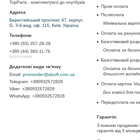
TopParts - комплектуючі до ноутбуків
Пром-оплата
Післяплата
Берестейський проспект, 67, корпус
Мінімальна варті
G, 3-й вхід, оф. 115, Київ, Україна
Оплата на рахунок
Безготівковий розр
+380 (93) 257-28-28
Оплата за безго
+380 (44) 383-11-76
Бухгалтерия
Безготівковий розр
Оплата за безгот
більшості випадк
promorder@alsoft.com.ua
+380932572828
Оплата картою Vis
+380932572828
Без комісії для 
+380932572828
Передоплата на ка
Гарантія:
З кожним проданим то
гарантія від 3 місяців