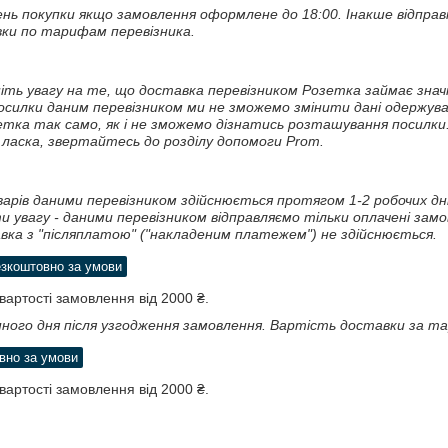
ень покупки якщо замовлення оформлене до 18:00. Інакше відправк
ки по тарифам перевізника.
ніть увагу на те, що доставка перевізником Розетка займає значни
посилки даним перевізником ми не зможемо змінити дані одержува
етка так само, як і не зможемо дізнатись розташування посилки.
 ласка, звертайтесь до розділу допомоги Prom.
арів даними перевізником здійснюється протягом 1-2 робочих днів
 увагу - даними перевізником відправляємо тільки оплачені зам
авка з "післяплатою" ("накладеним платежем") не здійснюється.
зкоштовно за умови
вартості замовлення від 2000 ₴.
ного дня після узгодження замовлення. Вартість доставки за т
вно за умови
вартості замовлення від 2000 ₴.