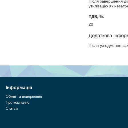
Після завершення діа
утилізацію як незат
ПДВ, %:
20
Після узгодження за
Інформація
Обмін та повернення
Про компанію
Статьи