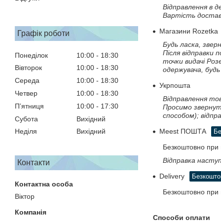
Відправлення в д
Вартість достав
Магазини Rozetka
Графік роботи
Будь ласка, звер
Після відправки 
Понеділок
10:00
18:30
точки видачі Роз
Вівторок
10:00
18:30
одержувача, будь
Середа
10:00
18:30
Укрпошта
Четвер
10:00
18:30
Відправлення тов
Пʼятниця
10:00
17:30
Просимо звернути
способом); відпр
Субота
Вихідний
Meest ПОШТА
Неділя
Вихідний
Бе
Безкоштовно при 
Відправка наступ
Контакти
Delivery
Безкошто
Безкоштовно при 
Віктор
Способи оплати