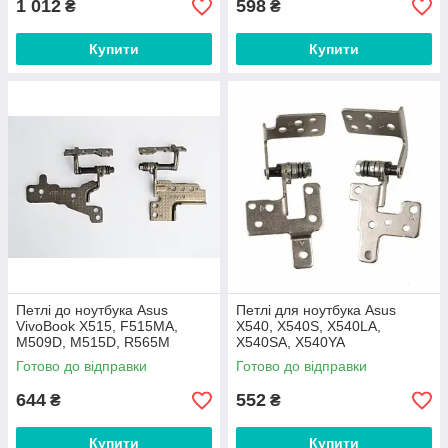
1 012
598
₴
₴
Купити
Купити
Петлі до ноутбука Asus
Петлі для ноутбука Asus
VivoBook X515, F515MA,
X540, X540S, X540LA,
M509D, M515D, R565M
X540SA, X540YA
Готово до відправки
Готово до відправки
644
552
₴
₴
Купити
Купити