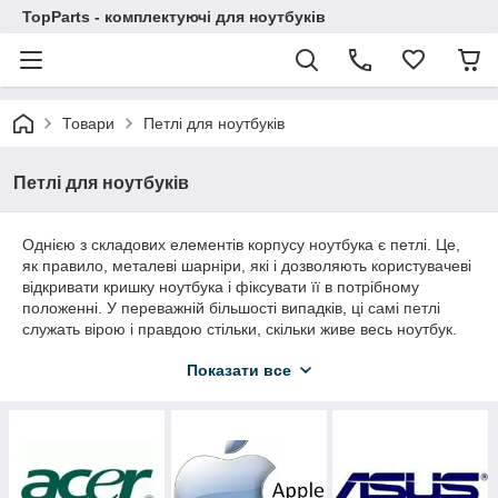
TopParts - комплектуючі для ноутбуків
Товари
Петлі для ноутбуків
Петлі для ноутбуків
Однією з складових елементів корпусу ноутбука є петлі. Це,
як правило, металеві шарніри, які і дозволяють користувачеві
відкривати кришку ноутбука і фіксувати її в потрібному
положенні. У переважній більшості випадків, ці самі петлі
служать вірою і правдою стільки, скільки живе весь ноутбук.
Але якщо кришку ноутбука постійно відкривати за один з кутів
Показати все
або навіть просто постійно відкривати та закривати - то петлі
з часом розхитуються і втрачають свої споживчі властивості.
Коли ваш ноутбук стоїть на столі і ви його використовуєте по
роботі (офісний варіант), то не варто кожен день по
закінченню робочого часу і виключення ноутбука закривати
кришку адже вранці знову відкривати!