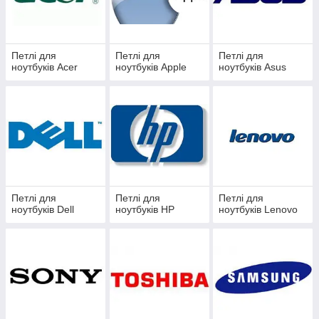
Звичайно ж, причиною поломки петель також можуть бути і
різного роду механічні пошкодження ...
Якщо у вас все ж сталося це прикра подія, то в нашому
магазині ви можете придбати необхідні петлі для вашого
ноутбука.
Петлі для
Петлі для
Петлі для
ноутбуків Acer
ноутбуків Apple
ноутбуків Asus
Петлі для
Петлі для
Петлі для
ноутбуків Dell
ноутбуків HP
ноутбуків Lenovo