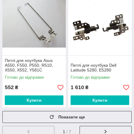
Петлі для ноутбука Asus
A550, F550, P550, R510,
Петлі для ноутбука Dell
X550, X552, Y581C
Latitude 5280, E5280
Готово до відправки
Готово до відправки
552
1 610
₴
₴
Купити
Купити
Показати ще
1
/ 7