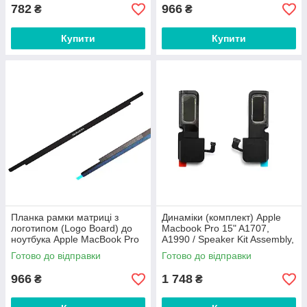
782
966
₴
₴
Купити
Купити
Планка рамки матриці з
Динаміки (комплект) Apple
логотипом (Logo Board) до
Macbook Pro 15" A1707,
ноутбука Apple MacBook Pro
A1990 / Speaker Kit Assembly,
16" A2141
оригінальний комплект
Готово до відправки
Готово до відправки
966
1 748
₴
₴