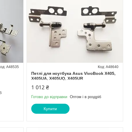
A48535
A48640
Петлі для ноутбука Asus VivoBook X405,
X405UA, X405UQ, X405UR
1 012 ₴
б
Готово до відправки
Оптом і в роздріб
Купити