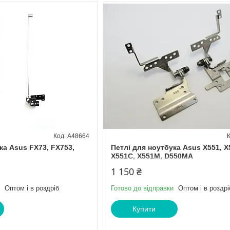
A48664
ка Asus FX73, FX753,
Петлі для ноутбука Asus X551, X
X551C, X551M, D550MA
1 150 ₴
Оптом і в роздріб
Готово до відправки
Оптом і в роздрі
Купити