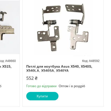
A48660
A48592
k X515,
Петлі для ноутбука Asus X540, X540S,
X540LA, X540SA, X540YA
552 ₴
б
Готово до відправки
Оптом і в роздріб
Купити