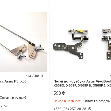
A48543
ка Asus F5, X50
Петлі до ноутбука Asus VivoBoo
X509D, X509F, X509FB, X509FJ, X
598 ₴
Оптом і в роздріб
Немає в наявності
Оптом і в роздріб
28
+380 (93) 257-28-28