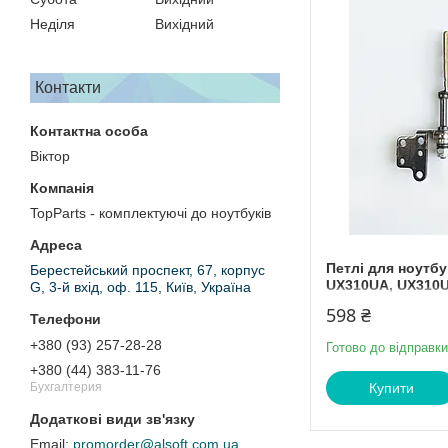
Неділя
Вихідний
Контакти
Віктор
TopParts - комплектуючі до ноутбуків
Петлі для ноутбу
Берестейський проспект, 67, корпус
UX310UA, UX310
G, 3-й вхід, оф. 115, Київ, Україна
598 ₴
+380 (93) 257-28-28
Готово до відправки
+380 (44) 383-11-76
Купити
Бухгалтерия
promorder@alsoft.com.ua