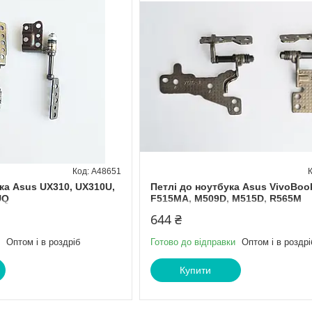
A48651
ка Asus UX310, UX310U,
Петлі до ноутбука Asus VivoBoo
UQ
F515MA, M509D, M515D, R565M
644 ₴
Оптом і в роздріб
Готово до відправки
Оптом і в роздрі
Купити