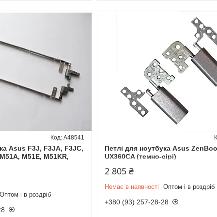
A48541
ка Asus F3J, F3JA, F3JC,
Петлі для ноутбука Asus ZenBoo
 M51A, M51E, M51KR,
UX360CA (темно-сірі)
2 805 ₴
Немає в наявності
Оптом і в роздріб
Оптом і в роздріб
+380 (93) 257-28-28
28