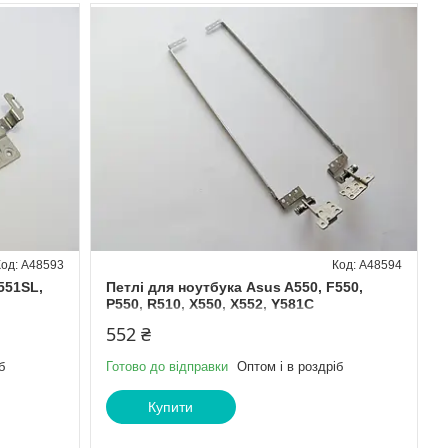
A48593
A48594
551SL,
Петлі для ноутбука Asus A550, F550,
P550, R510, X550, X552, Y581C
552 ₴
б
Готово до відправки
Оптом і в роздріб
Купити