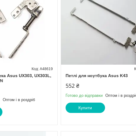
A48619
ука Asus UX303, UX303L,
Петлі для ноутбука Asus K43
LN
552 ₴
Готово до відправки
Оптом і в роздрі
Оптом і в роздріб
Купити