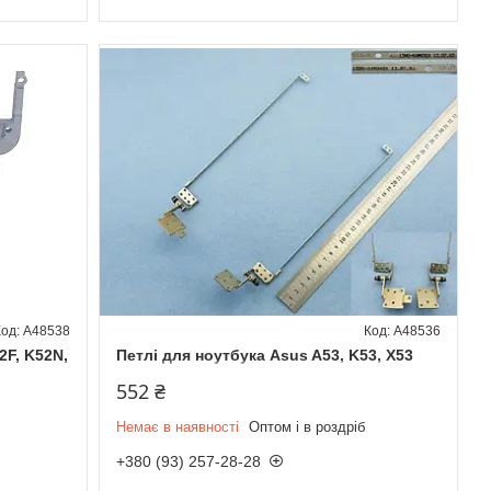
A48538
A48536
2F, K52N,
Петлі для ноутбука Asus A53, K53, X53
552 ₴
Немає в наявності
Оптом і в роздріб
+380 (93) 257-28-28