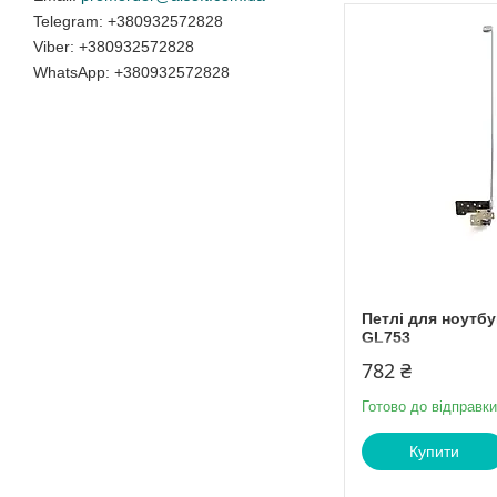
+380932572828
+380932572828
+380932572828
Петлі для ноутбу
GL753
782 ₴
Готово до відправки
Купити