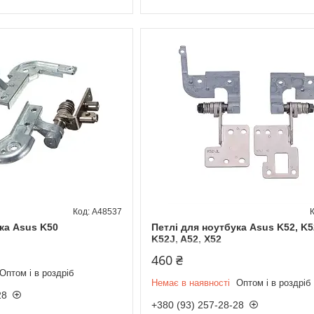
A48537
ка Asus K50
Петлі для ноутбука Asus K52, K5
K52J, A52, X52
460 ₴
Оптом і в роздріб
Немає в наявності
Оптом і в роздріб
28
+380 (93) 257-28-28