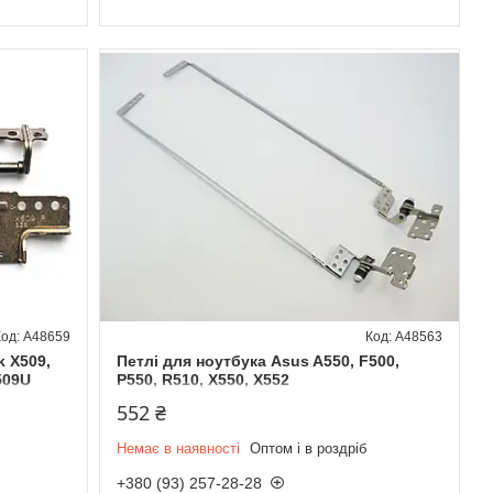
A48659
A48563
k X509,
Петлі для ноутбука Asus A550, F500,
509U
P550, R510, X550, X552
552 ₴
Немає в наявності
Оптом і в роздріб
+380 (93) 257-28-28