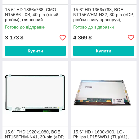
15.6" HD 1366x768, CMO
15.6" HD 1366x768, BOE
N156B6-L0B, 40-pin (лівий
NT156WHM-N32, 30-pin (eDP,
роз'єм), глянсовий
роз'єм знизу праворуч),
глянсовий, slim
Готово до відправки
Готово до відправки
3 173
4 369
₴
₴
Купити
Купити
15.6" FHD 1920х1080, BOE
15.6" HD+ 1600х900, LG-
NT156FHM-N41, 30-pin (eDP,
Philips LP156WD1 (TL)(A1),