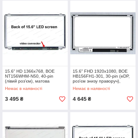
15.6" HD 1366x768, BOE
15.6" FHD 1920х1080, BOE
NT156WHM-N50, 40-pin
HB156FH1-301, 30-pin (eDP,
(лівий роз'єм), матова
роз'єм знизу праворуч),
глянсовий, slim (360мм)
Немає в наявності
Немає в наявності
3 495
4 645
₴
₴