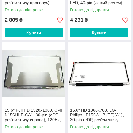
роз'єм знизу праворуч),
LED, 40-pin (левый роз'єм),
матова, slim (360мм)
матова, REF!
Готово до відправки
Готово до відправки
2 805
4 231
₴
₴
Купити
Купити
15.6" Full HD 1920х1080, CMI
15.6" HD 1366x768, LG-
N156HHE-GA1, 30-pin (eDP,
Philips LP156WHB (TP)(A1),
роз'єм знизу справа), 120Hz,
30-pin (eDP, роз'єм знизу
матова, slim (360mm)
праворуч), глянсовий, slim
Готово до відправки
Готово до відправки