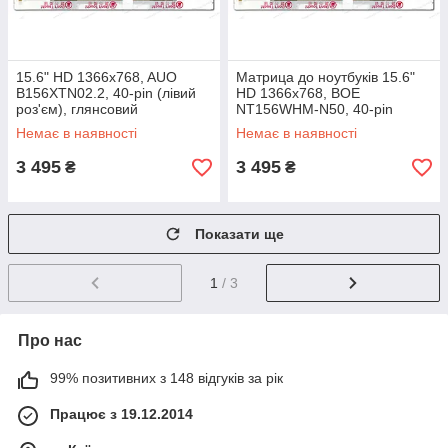
15.6" HD 1366x768, AUO
Матрица до ноутбуків 15.6"
B156XTN02.2, 40-pin (лівий
HD 1366x768, BOE
роз'єм), глянсовий
NT156WHM-N50, 40-pin
(лівий роз'єм), глянсова
Немає в наявності
Немає в наявності
3 495
3 495
₴
₴
Показати ще
1
/ 3
Про нас
99% позитивних з 148 відгуків за рік
Працює з 19.12.2014