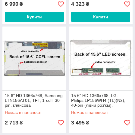
6 990
4 323
₴
₴
Купити
Купити
15.6" HD 1366x768, Samsung
15.6" HD 1366x768, LG-
LTN156AT01, TFT, 1-ccfl, 30-
Philips LP156WH4 (TL)(N2),
pin, глянсова
40-pin (лівий роз'єм),
глянсовий
Немає в наявності
Немає в наявності
2 713
3 495
₴
₴