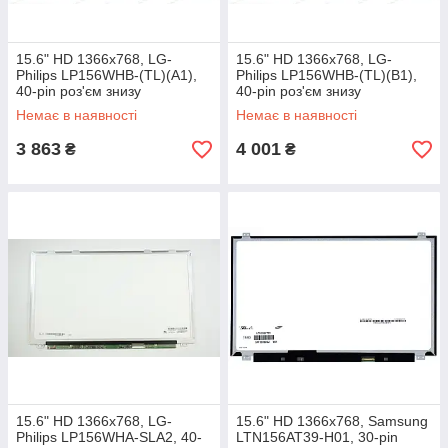
15.6" HD 1366x768, LG-
15.6" HD 1366x768, LG-
Philips LP156WHB-(TL)(A1),
Philips LP156WHB-(TL)(B1),
40-pin роз'єм знизу
40-pin роз'єм знизу
праворуч), глянсовий, slim
праворуч), матова, slim,
Немає в наявності
Немає в наявності
3 863
4 001
₴
₴
15.6" HD 1366x768, LG-
15.6" HD 1366x768, Samsung
Philips LP156WHA-SLA2, 40-
LTN156AT39-H01, 30-pin