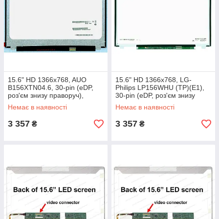
15.6" HD 1366x768, AUO
15.6" HD 1366x768, LG-
B156XTN04.6, 30-pin (eDP,
Philips LP156WHU (TP)(E1),
роз'єм знизу праворуч),
30-pin (eDP, роз'єм знизу
матова, slim
праворуч), глянсовий, slim
Немає в наявності
Немає в наявності
3 357
3 357
₴
₴