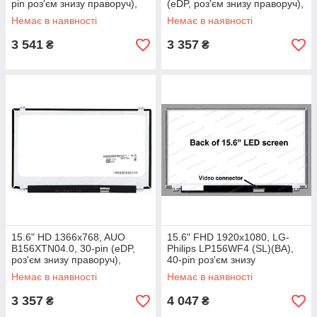
pin роз'єм знизу праворуч),
(eDP, роз'єм знизу праворуч),
глянсовий, slim, IPS
глянсовий, slim
Немає в наявності
Немає в наявності
3 541
3 357
₴
₴
15.6" HD 1366x768, AUO
15.6" FHD 1920х1080, LG-
B156XTN04.0, 30-pin (eDP,
Philips LP156WF4 (SL)(BA),
роз'єм знизу праворуч),
40-pin роз'єм знизу
глянсовий, slim
праворуч), матова, slim
Немає в наявності
Немає в наявності
3 357
4 047
₴
₴