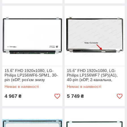
15.6" FHD 1920х1080, LG-
15.6" FHD 1920х1080, LG-
Philips LP156WF6-SPM1, 30-
Philips LP156WF7 (SP)(A1),
pin (eDP, роз'єм знизу
40-pin (eDP, 2-канальна,
праворуч), матова, slim
роз'єм знизу праворуч
Немає в наявності
Немає в наявності
4 967
5 749
₴
₴