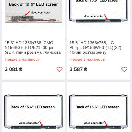
15.6" HD 1366x768, CMO
15.6" HD 1366x768, LG-
N156BGE-E11/E21, 30-pin
Philips LP156WH3-(TL)(S2),
(eDP, лівий роз'єм), глянсова
40-pin роз'єм знизу
праворуч), глянсовий, slim
Немає в наявності
Немає в наявності
3 081
3 587
₴
₴