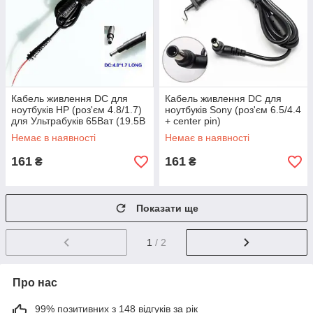
Кабель живлення DC для
Кабель живлення DC для
ноутбуків HP (роз'єм 4.8/1.7)
ноутбуків Sony (роз'єм 6.5/4.4
для Ультрабуків 65Ват (19.5В
+ center pin)
/ 3.33В) special
Немає в наявності
Немає в наявності
161
161
₴
₴
Показати ще
1
/ 2
Про нас
99% позитивних з 148 відгуків за рік