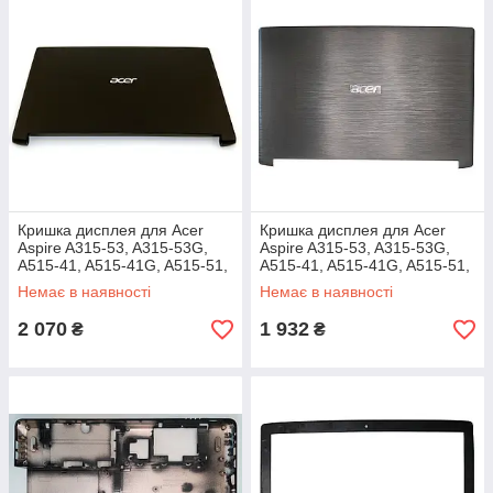
Кришка дисплея для Acer
Кришка дисплея для Acer
Aspire A315-53, A315-53G,
Aspire A315-53, A315-53G,
A515-41, A515-41G, A515-51,
A515-41, A515-41G, A515-51,
A515-51G
A515-51G чорна (striped /
Немає в наявності
Немає в наявності
смугаста)
2 070
1 932
₴
₴