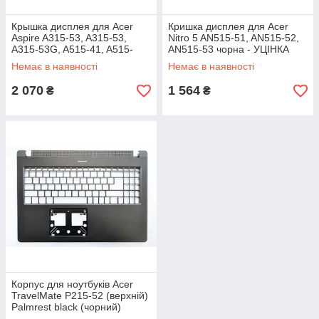
Крышка дисплея для Acer
Кришка дисплея для Acer
Aspire A315-53, A315-53,
Nitro 5 AN515-51, AN515-52,
A315-53G, A515-41, A515-
AN515-53 чорна - УЦІНКА
41G, A515-51, A515-51G
Немає в наявності
Немає в наявності
чорна (vertical grain)
2 070
1 564
₴
₴
Корпус для ноутбуків Acer
TravelMate P215-52 (верхній)
Palmrest black (чорний)