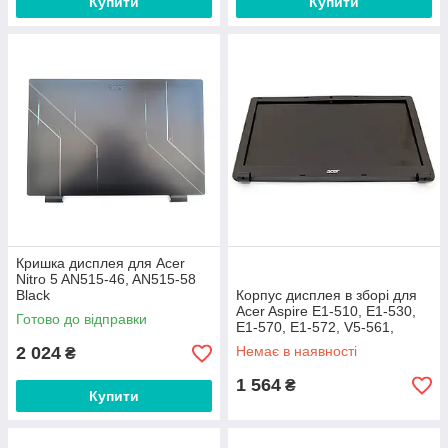
Купити
Купити
Кришка дисплея для Acer
Nitro 5 AN515-46, AN515-58
Black
Корпус дисплея в зборі для
Acer Aspire E1-510, E1-530,
Готово до відправки
E1-570, E1-572, V5-561,
TravelMate P255
2 024
Немає в наявності
₴
1 564
₴
Купити