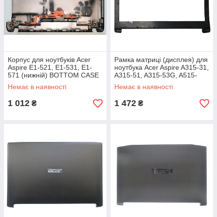
Корпус для ноутбуків Acer
Рамка матриці (дисплея) для
Aspire E1-521, E1-531, E1-
ноутбука Acer Aspire A315-31,
571 (нижній) BOTTOM CASE
A315-51, A315-53G, A515-
41G, A515-42G, A515-51
Немає в наявності
Немає в наявності
1 012
1 472
₴
₴