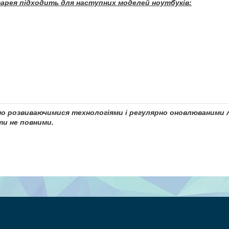
арея підходить для наступних моделей ноутбуків:
чно розвиваючимися технологіями і регулярно оновлюваними л
и не повними.