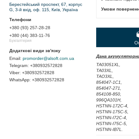
Берестейський проспект, 67, корпус
G, 3-й вхід, оф. 115, Київ, Україна
+380 (93) 257-28-28
+380 (44) 383-11-76
Бухгалтерия
О
Дана акумуляторна
promorder@alsoft.com.ua
TA03051XL,
+380932572828
TA03XL,
+380932572828
TAO3XL,
+380932572828
854047-1C1,
854047-271,
854108-850,
996QA101H,
HSTNN-172C-4,
HSTNN-175C-5,
HSTNN-I72C-4,
HSTNN-I75C-5,
HSTNN-IB7L.