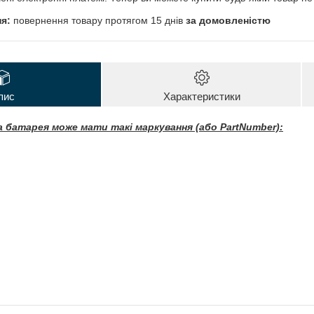
повернення товару протягом 15 днів
за домовленістю
пис
Характеристики
 батарея може мати такі маркування (або PartNumber):