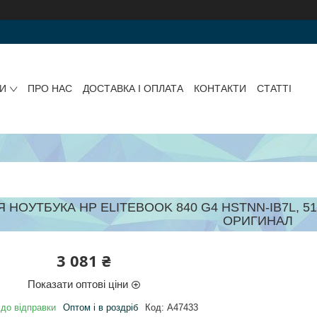
И
ПРО НАС
ДОСТАВКА І ОПЛАТА
КОНТАКТИ
СТАТТІ
 НОУТБУКА HP ELITEBOOK 840 G4 HSTNN-IB7L, 51WH
ОРИГИНАЛ
3 081 ₴
Показати оптові ціни
 до відправки
Оптом і в роздріб
Код:
A47433