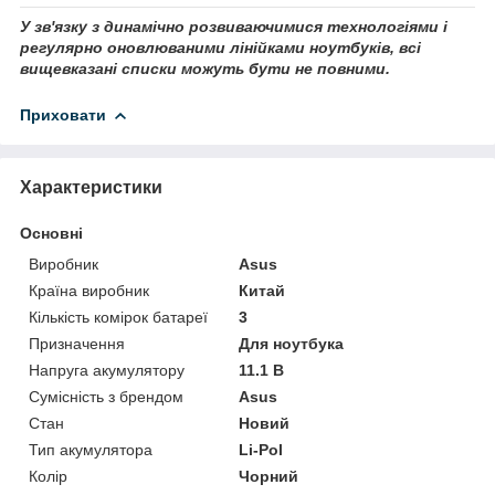
У зв'язку з динамічно розвиваючимися технологіями і
регулярно оновлюваними лінійками ноутбуків, всі
вищевказані списки можуть бути не повними.
Приховати
Характеристики
Основні
Виробник
Asus
Країна виробник
Китай
Кількість комірок батареї
3
Призначення
Для ноутбука
Напруга акумулятору
11.1 В
Сумісність з брендом
Asus
Стан
Новий
Тип акумулятора
Li-Pol
Колір
Чорний