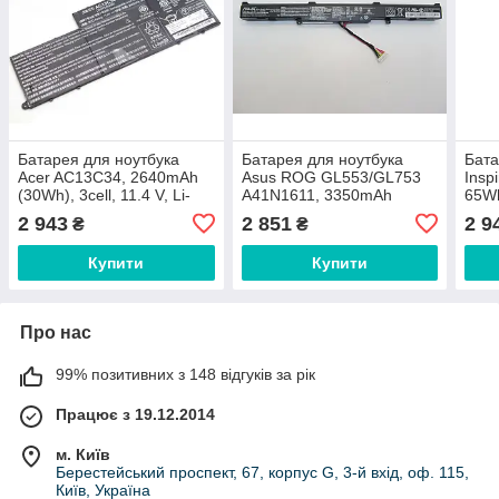
Батарея для ноутбука
Батарея для ноутбука
Бата
Acer AC13C34, 2640mAh
Asus ROG GL553/GL753
Insp
(30Wh), 3cell, 11.4 V, Li-
A41N1611, 3350mAh
65Wh
ion, чорний,
(48Wh), 4cell, 14.4V, Li-ion,
11.1V
2 943
2 851
2 9
₴
₴
ОРИГІНАЛЬНА
чорна, ОРИГІНАЛЬНА
ОРИ
Купити
Купити
Про нас
99% позитивних з 148 відгуків за рік
Працює з 19.12.2014
м. Київ
Берестейський проспект, 67, корпус G, 3-й вхід, оф. 115,
Київ, Україна