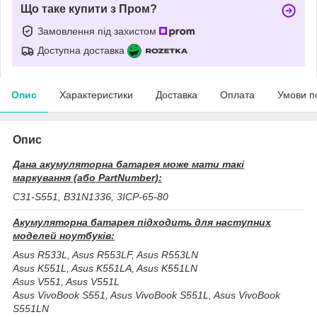
Що таке купити з Пром?
Замовлення під захистом
Доступна доставка
Опис
Характеристики
Доставка
Оплата
Умови п
Опис
Дана акумуляторна батарея може мати такі
маркування (або PartNumber):
C31-S551, B31N1336, 3ICP-65-80
Акумуляторна батарея підходить для наступних
моделей ноутбуків:
Asus R533L, Asus R553LF, Asus R553LN
Asus K551L, Asus K551LA, Asus K551LN
Asus V551, Asus V551L
Asus VivoBook S551, Asus VivoBook S551L, Asus VivoBook
S551LN