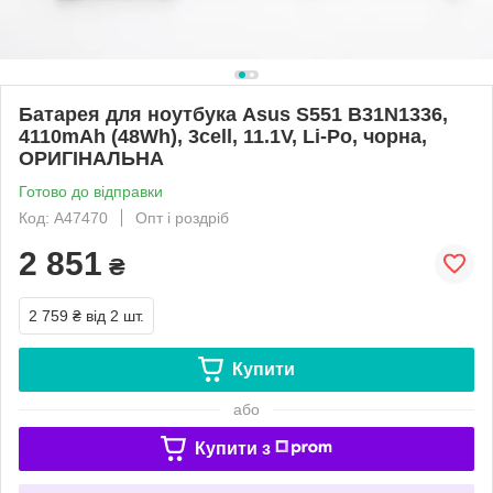
Батарея для ноутбука Asus S551 B31N1336,
4110mAh (48Wh), 3cell, 11.1V, Li-Po, чорна,
ОРИГІНАЛЬНА
Готово до відправки
Код: A47470
Опт і роздріб
2 851
₴
2 759 ₴
від 2 шт.
Купити
або
Купити з