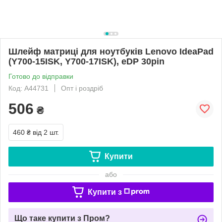
Шлейф матриці для ноутбуків Lenovo IdeaPad
(Y700-15ISK, Y700-17ISK), eDP 30pin
Готово до відправки
Код: A44731
Опт і роздріб
506
₴
460 ₴
від 2 шт.
Купити
або
Купити з
Що таке купити з Пром?