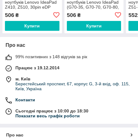
ноутбуків Lenovo IdeaPad
ноутбуків Lenovo IdeaPad
ноут
Z410, Z510, 30pin eDP
(G70-35, G70-70, G70-80,
Z51-
Z50-70, Z50-45), eDP
15IS
506
506
552
₴
₴
30pin
30pi
Купити
Купити
Про нас
99% позитивних з 148 відгуків за рік
Працює з 19.12.2014
м. Київ
Берестейський проспект, 67, корпус G, 3-й вхід, оф. 115,
Київ, Україна
Контакти
Сьогодні працює з 10:00 до 18:30
Показати весь графік роботи
Про нас