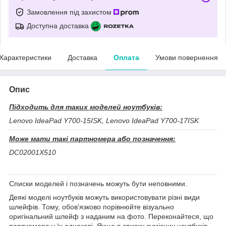
Замовлення під захистом
Доступна доставка
Характеристики
Доставка
Оплата
Умови повернення
Опис
Підходить для таких моделей ноутбуків:
Lenovo IdeaPad Y700-15ISK, Lenovo IdeaPad Y700-17ISK
Може мати такі партномера або позначення:
DC02001X510
Списки моделей і позначень можуть бути неповними.
Деякі моделі ноутбуків можуть використовувати різні види
шлейфів. Тому, обов'язково порівнюйте візуально
оригінальний шлейф з наданим на фото. Переконайтеся, що
партномера у їх однакові. Якщо в списку сумісних ноутбуків