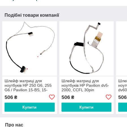
Подібні товари компанії
Шлейф матриці для
Шлейф матриці для
Шле
ноутбуків HP 250 G6, 255
ноутбуків HP Pavilion dv5-
ноут
G6 / Pavilion 15-BS, 15-
2000, CCFL 30pin
dv60
BW, 15T-BR, 15Z-BW, eDP
506
506
506
₴
₴
30pin
Купити
Купити
Про нас