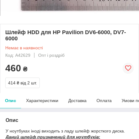
Шлейф HDD для HP Pavilion DV6-6000, DV7-
6000
Немає в наявності
Код: A42629
Опт і роздріб
460
₴
414 ₴
від 2 шт.
Опис
Характеристики
Доставка
Оплата
Умови п
Опис
У ноутбуках іноді виходить з ладу шлейф жорсткого диска.
Даний шлейф призначений для ноутбуків: