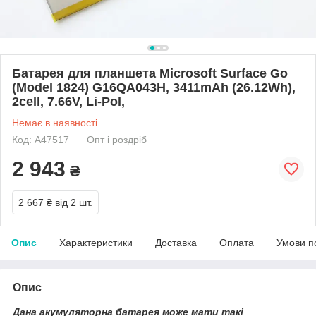
Батарея для планшета Microsoft Surface Go
(Model 1824) G16QA043H, 3411mAh (26.12Wh),
2cell, 7.66V, Li-Pol,
Немає в наявності
Код: A47517
Опт і роздріб
2 943
₴
2 667 ₴
від 2 шт.
Опис
Характеристики
Доставка
Оплата
Умови п
Опис
Дана акумуляторна батарея може мати такі