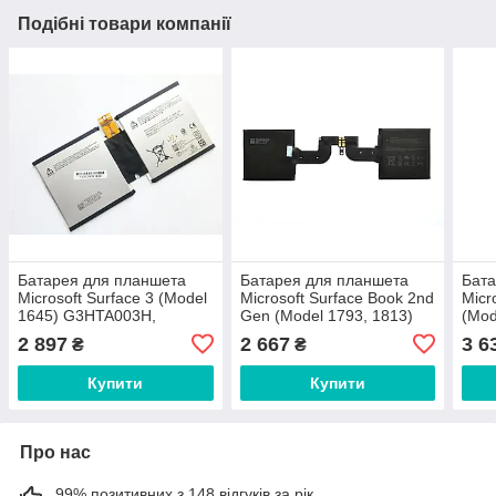
Подібні товари компанії
Батарея для планшета
Батарея для планшета
Бата
Microsoft Surface 3 (Model
Microsoft Surface Book 2nd
Micr
1645) G3HTA003H,
Gen (Model 1793, 1813)
(Mod
7270mAh (27.5Wh), 2cell,
DYNH01 (екранний блок),
5940
2 897
2 667
3 6
₴
₴
3.78V, Li-ion, сіра,
3070mAh (23.2Wh), 7.57V,
7.57V
Li-ion
Купити
Купити
Про нас
99% позитивних з 148 відгуків за рік