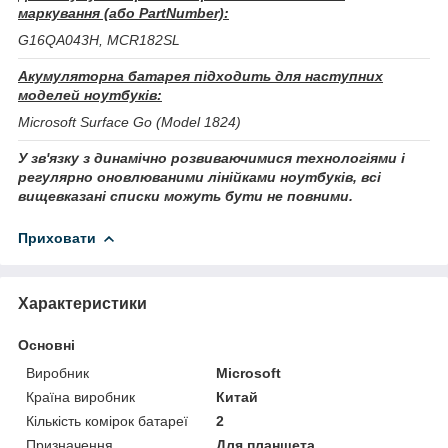
маркування (або PartNumber):
G16QA043H, MCR182SL
Акумуляторна батарея підходить для наступних
моделей ноутбуків:
Microsoft Surface Go (Model 1824)
У зв'язку з динамічно розвиваючимися технологіями і
регулярно оновлюваними лінійками ноутбуків, всі
вищевказані списки можуть бути не повними.
Приховати
Характеристики
Основні
Виробник
Microsoft
Країна виробник
Китай
Кількість комірок батареї
2
Призначення
Для планшета