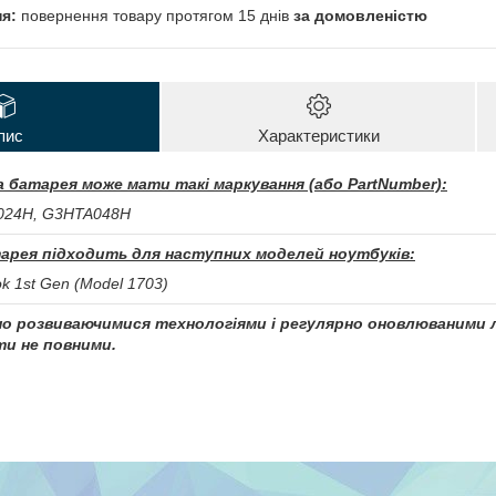
повернення товару протягом 15 днів
за домовленістю
пис
Характеристики
 батарея може мати такі маркування (або PartNumber):
024H, G3HTA048H
арея підходить для наступних моделей ноутбуків:
ok 1st Gen (Model 1703)
чно розвиваючимися технологіями і регулярно оновлюваними л
и не повними.