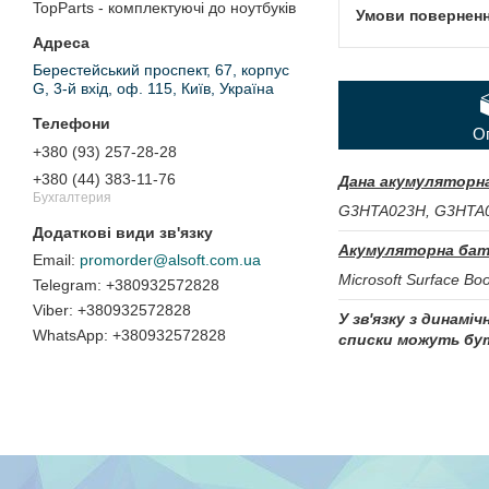
TopParts - комплектуючі до ноутбуків
Берестейський проспект, 67, корпус
G, 3-й вхід, оф. 115, Київ, Україна
О
+380 (93) 257-28-28
+380 (44) 383-11-76
Дана акумуляторна
Бухгалтерия
G3HTA023H, G3HTA
Акумуляторна бат
promorder@alsoft.com.ua
Microsoft Surface Bo
+380932572828
+380932572828
У зв'язку з динамі
+380932572828
списки можуть бут