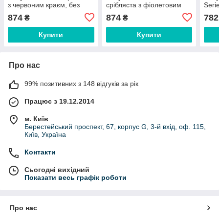
з червоним краєм, без
срібляста з фіолетовим
Seri
рамки, під підсвітку RU/US
краєм, без рамки, під
рам
874
874
782
₴
₴
підсвітку RU/US
Купити
Купити
Про нас
99% позитивних з 148 відгуків за рік
Працює з 19.12.2014
м. Київ
Берестейський проспект, 67, корпус G, 3-й вхід, оф. 115,
Київ, Україна
Контакти
Сьогодні вихідний
Показати весь графік роботи
Про нас