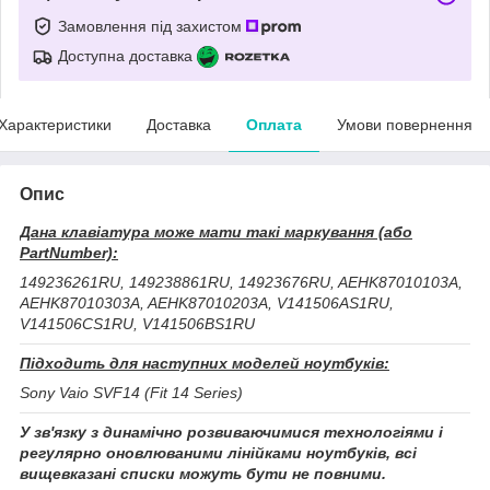
Замовлення під захистом
Доступна доставка
Характеристики
Доставка
Оплата
Умови повернення
Опис
Дана клавіатура може мати такі маркування (або
PartNumber):
149236261RU, 149238861RU, 14923676RU, AEHK87010103A,
AEHK87010303A, AEHK87010203A, V141506AS1RU,
V141506CS1RU, V141506BS1RU
Підходить для наступних моделей ноутбуків:
Sony Vaio SVF14 (Fit 14 Series)
У зв'язку з динамічно розвиваючимися технологіями і
регулярно оновлюваними лінійками ноутбуків, всі
вищевказані списки можуть бути не повними.