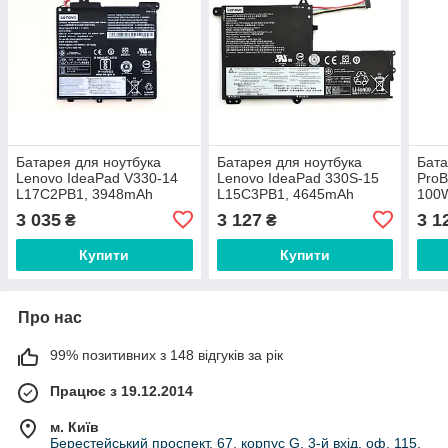
Батарея для ноутбука
Батарея для ноутбука
Бата
Lenovo IdeaPad V330-14
Lenovo IdeaPad 330S-15
ProB
L17C2PB1, 3948mAh
L15C3PB1, 4645mAh
100W
(30Wh), 2cell, 7.6V, Li-ion,
(52.5Wh), 3cell, 11.4V, Li-
10.9
3 035
3 127
3 1
₴
₴
чорна, ОРИГІНАЛЬНА
ion, чорна, ОРИГІНАЛЬНА
ОРИ
Купити
Купити
Про нас
99% позитивних з 148 відгуків за рік
Працює з 19.12.2014
м. Київ
Берестейський проспект, 67, корпус G, 3-й вхід, оф. 115,