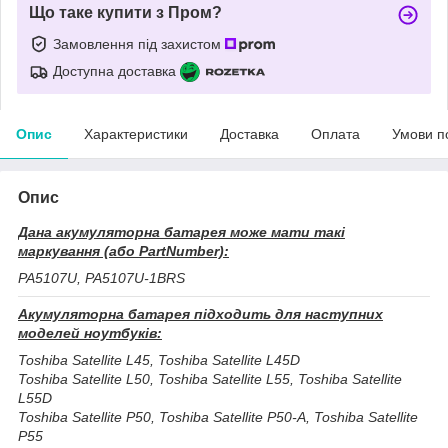
Що таке купити з Пром?
Замовлення під захистом
Доступна доставка
Опис
Характеристики
Доставка
Оплата
Умови п
Опис
Дана акумуляторна батарея може мати такі
маркування (або PartNumber):
PA5107U, PA5107U-1BRS
Акумуляторна батарея підходить для наступних
моделей ноутбуків:
Toshiba Satellite L45, Toshiba Satellite L45D
Toshiba Satellite L50, Toshiba Satellite L55, Toshiba Satellite
L55D
Toshiba Satellite P50, Toshiba Satellite P50-A, Toshiba Satellite
P55