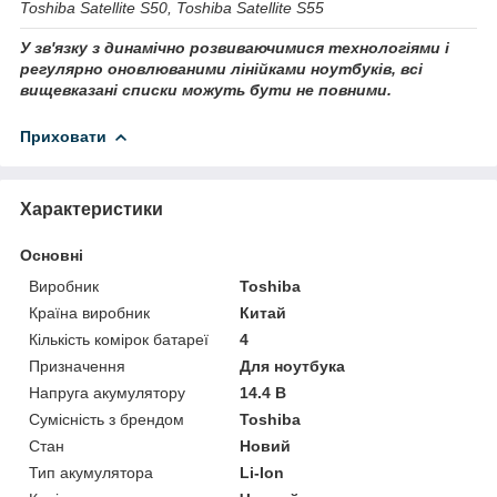
Toshiba Satellite S50, Toshiba Satellite S55
У зв'язку з динамічно розвиваючимися технологіями і
регулярно оновлюваними лінійками ноутбуків, всі
вищевказані списки можуть бути не повними.
Приховати
Характеристики
Основні
Виробник
Toshiba
Країна виробник
Китай
Кількість комірок батареї
4
Призначення
Для ноутбука
Напруга акумулятору
14.4 В
Сумісність з брендом
Toshiba
Стан
Новий
Тип акумулятора
Li-Ion