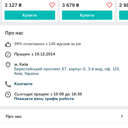
біла без рамки з
трекпоінтом, з
чорн
3 127
3 679
2 9
₴
₴
підсвіткою UA/RU/US
підсвічуванням UA/RU/US
підс
Купити
Купити
Про нас
99% позитивних з 148 відгуків за рік
Працює з 19.12.2014
м. Київ
Берестейський проспект, 67, корпус G, 3-й вхід, оф. 115,
Київ, Україна
Контакти
Сьогодні працює з 10:00 до 18:30
Показати весь графік роботи
Про нас