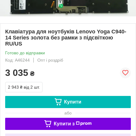
Клавіатура для ноутбуків Lenovo Yoga C940-
14 Series золота без рамки з підсвіткою
RU/US
Готово до відправки
Код: A46244
Опт і роздріб
3 035
₴
2 943 ₴
від 2 шт.
Купити
або
Купити з