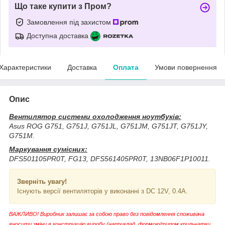
Що таке купити з Пром?
Замовлення під захистом
Доступна доставка
Характеристики
Доставка
Оплата
Умови повернення
Опис
Вентилятор системи охолодження ноутбуків:
Asus ROG G751, G751J, G751JL, G751JM, G751JT, G751JY,
G751M.
Маркування сумісних:
DFS501105PR0T, FG13, DFS561405PR0T, 13NB06F1P10011.
Зверніть увагу!
Існують версії вентиляторів у виконанні з DC 12V, 0.4A.
ВАЖЛИВО! Виробник залишає за собою право без повідомлення споживача
вносити зміни в конструкцію виробу (наприклад, формою/типом крильчатки