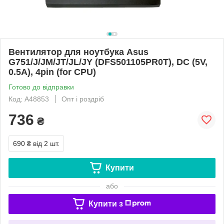
Вентилятор для ноутбука Asus
G751/J/JM/JT/JL/JY (DFS501105PR0T), DC (5V,
0.5A), 4pin (for CPU)
Готово до відправки
Код: A48853
Опт і роздріб
736
₴
690 ₴
від 2 шт.
Купити
або
Купити з