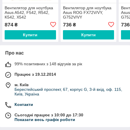
Вентилятор для ноутбука
Вентилятор для ноутбука
Вент
Asus A542, F542, R542,
Asus ROG FX72V/VY,
Asus
K542, X542
G752V/VY
G75
(DFS501105PR0T), DC
(DFS2001058I0T-FHCW),
(DFS
874
736
736
₴
₴
(5V, 0.5 A), 4pin
DC (5V, 0.5A), 4pin (для
DC (
GPU) 14 мм
проц
Купити
Купити
Про нас
99% позитивних з 148 відгуків за рік
Працює з 19.12.2014
м. Київ
Берестейський проспект, 67, корпус G, 3-й вхід, оф. 115,
Київ, Україна
Контакти
Сьогодні працює з 10:00 до 17:30
Показати весь графік роботи