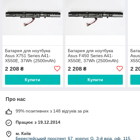
Батарея для ноутбука
Батарея для ноутбука
Бата
Asus X751 Series A41-
Asus F450 Series A41-
Asus
X550E, 37Wh (2500mAh)
X550E, 37Wh (2500mAh)
X55
14.4V Li-ion
14.4V Li-ion
14.4
2 208
2 208
2 2
₴
₴
ОРИГІНАЛЬНА
ОРИГІНАЛЬНА
ОРИ
Купити
Купити
Про нас
99% позитивних з 148 відгуків за рік
Працює з 19.12.2014
м. Київ
Берестейський проспект, 67, корпус G, 3-й вхід, оф. 115,