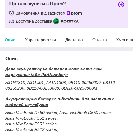
Що таке купити з Пром?
Замовлення під захистом
Доступна доставка
Опис
Характеристики
Доставка
Оплата
Умови п
Опис
Дана акумуляторна батарея може мати такі
маркування (або PartNumber):
A31N1319, A31LJ91, A41N1308, 0B110-00250000, 0B110-
00250200, 0B110-00250800, 0B110-00250800M
Акумуляторна батарея підходить для наступних
моделей ноутбуків:
Asus VivoBook D450 series, Asus VivoBook D550 series,
Asus VivoBook F551 series,
Asus VivoBook P551 series,
Asus VivoBook R512 series,