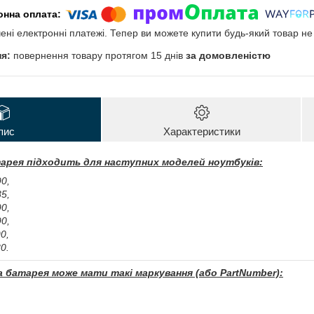
чені електронні платежі. Тепер ви можете купити будь-який товар н
повернення товару протягом 15 днів
за домовленістю
пис
Характеристики
арея підходить для наступних моделей ноутбуків:
0,
5,
0,
0,
0,
0.
 батарея може мати такі маркування (або PartNumber):