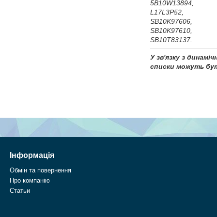
5B10W13894,
L17L3P52,
SB10K97606,
SB10K97610,
SB10T83137.
У зв'язку з динамі
списки можуть бут
Інформація
Обмін та повернення
Про компанію
Статьи