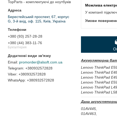
TopParts - комплектуючі до ноутбуків
У компанії підклю
Берестейський проспект, 67, корпус
G, 3-й вхід, оф. 115, Київ, Україна
+380 (93) 257-28-28
+380 (44) 383-11-76
Бухгалтерия
О
Акумуляторна бат
promorder@alsoft.com.ua
Lenovo ThinkPad E59
+380932572828
Lenovo ThinkPad E48
+380932572828
Lenovo ThinkPad E49
+380932572828
Lenovo ThinkPad E59
Lenovo ThinkPad L49
Lenovo ThinkPad L58
Дана акумуляторна
01AV445,
01AV463,