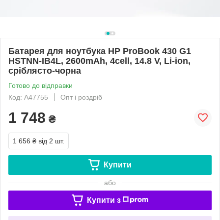
Батарея для ноутбука HP ProBook 430 G1
HSTNN-IB4L, 2600mAh, 4cell, 14.8 V, Li-ion,
сріблясто-чорна
Готово до відправки
Код: A47755
Опт і роздріб
1 748
₴
1 656 ₴
від 2 шт.
Купити
або
Купити з