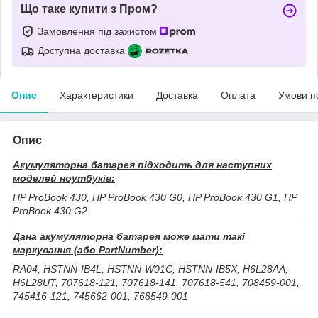
Що таке купити з Пром?
Замовлення під захистом
Доступна доставка
Опис
Характеристики
Доставка
Оплата
Умови п
Опис
Акумуляторна батарея підходить для наступних
моделей ноутбуків:
HP ProBook 430, HP ProBook 430 G0, HP ProBook 430 G1, HP
ProBook 430 G2
Дана акумуляторна батарея може мати такі
маркування (або PartNumber):
RA04, HSTNN-IB4L, HSTNN-W01C, HSTNN-IB5X, H6L28AA,
H6L28UT, 707618-121, 707618-141, 707618-541, 708459-001,
745416-121, 745662-001, 768549-001