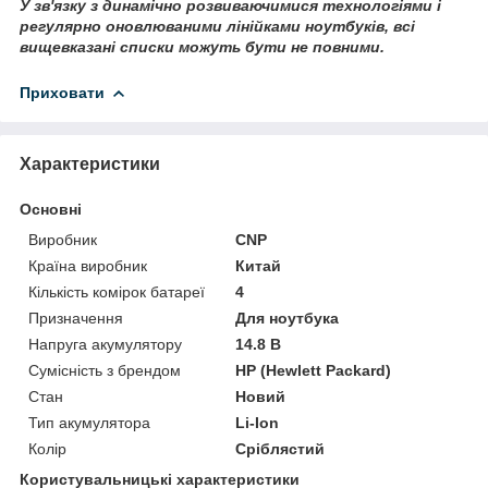
У зв'язку з динамічно розвиваючимися технологіями і
регулярно оновлюваними лінійками ноутбуків, всі
вищевказані списки можуть бути не повними.
Приховати
Характеристики
Основні
Виробник
CNP
Країна виробник
Китай
Кількість комірок батареї
4
Призначення
Для ноутбука
Напруга акумулятору
14.8 В
Сумісність з брендом
HP (Hewlett Packard)
Стан
Новий
Тип акумулятора
Li-Ion
Колір
Сріблястий
Користувальницькі характеристики