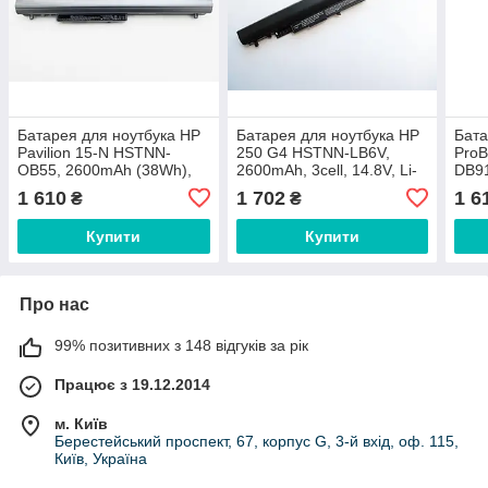
Батарея для ноутбука HP
Батарея для ноутбука HP
Бата
Pavilion 15-N HSTNN-
250 G4 HSTNN-LB6V,
Pro
OB55, 2600mAh (38Wh),
2600mAh, 3cell, 14.8V, Li-
DB91
4cell, 14.8V, Li-ion,
ion, чорна
14.4
1 610
1 702
1 6
₴
₴
сріблясто-чорна
Купити
Купити
Про нас
99% позитивних з 148 відгуків за рік
Працює з 19.12.2014
м. Київ
Берестейський проспект, 67, корпус G, 3-й вхід, оф. 115,
Київ, Україна