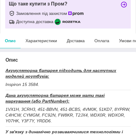
Що таке купити з Пром?
Замовлення під захистом
Доступна доставка
Опис
Характеристики
Доставка
Оплата
Умови п
Опис
Акумуляторна батарея підходить для наступних
моделей ноутбуків:
Inspiron 15 3584.
Дана акумуляторна батарея може мати такі
маркування (або PartNumber):
1VX1H, 3CRH3, 451-BBVN, 451-BCBS, 4VM0K, 51KD7, 8YPRW,
C4HCW, CYMGM, FC92N, FW8KR, T2JX4, WDX0R, WDXOR,
Y07HK, Y3F7Y, YRDD6.
У зв'язку з динамічно розвиваючимися технологіями і