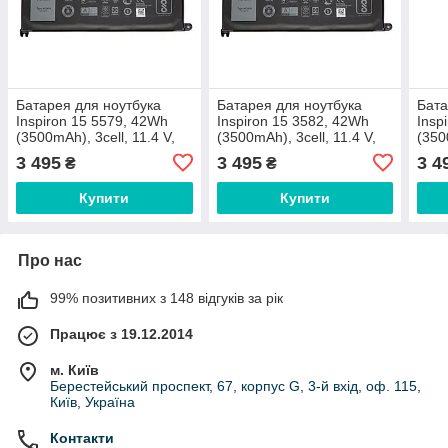
Батарея для ноутбука
Батарея для ноутбука
Бата
Inspiron 15 5579, 42Wh
Inspiron 15 3582, 42Wh
Insp
(3500mAh), 3cell, 11.4 V,
(3500mAh), 3cell, 11.4 V,
(350
Li-ion, чорний,
Li-ion, чорний,
Li-i
3 495
3 495
3 4
₴
₴
ОРИГІНАЛЬНА
ОРИГІНАЛЬНА
ОРИ
Купити
Купити
Про нас
99% позитивних з 148 відгуків за рік
Працює з 19.12.2014
м. Київ
Берестейський проспект, 67, корпус G, 3-й вхід, оф. 115,
Київ, Україна
Контакти