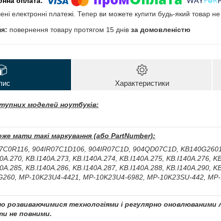
чені електронні платежі. Тепер ви можете купити будь-який товар н
повернення товару протягом 15 днів
за домовленістю
пис
Характеристики
тупних моделей ноутбуків:
оже мати такі маркування (або PartNumber):
7C0R116, 904IR07C1D106, 904IR07C1D, 904QD07C1D, KB140G26010
0A.270, KB.I140A.273, KB.I140A.274, KB.I140A.275, KB.I140A.276, KB
0A.285, KB.I140A.286, KB.I140A.287, KB.I140A.288, KB.I140A.290, KB
G260, MP-10K23U4-4421, MP-10K23U4-6982, MP-10K23SU-442, MP
чно розвиваючимися технологіями і регулярно оновлюваними л
и не повними.