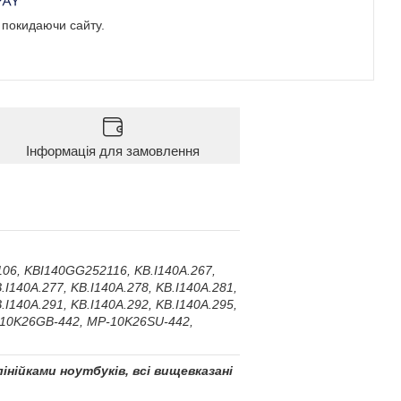
е покидаючи сайту.
Інформація для замовлення
6, KBI140GG252116, KB.I140A.267,
.I140A.277, KB.I140A.278, KB.I140A.281,
.I140A.291, KB.I140A.292, KB.I140A.295,
-10K26GB-442, MP-10K26SU-442,
інійками ноутбуків, всі вищевказані