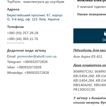
TopParts - комплектуючі до ноутбуків
У компанії підклю
Берестейський проспект, 67, корпус
G, 3-й вхід, оф. 115, Київ, Україна
+380 (93) 257-28-28
+380 (44) 383-11-76
О
Бухгалтерия
Підходить для нас
promorder@alsoft.com.ua
Acer Aspire E5-421.
+380932572828
Дана клавіатура м
+380932572828
904IR07C0U, 904IR0
+380932572828
KB.I140A.268, KB.I14
KB.I140A.284, KB.I14
KBI140A292, KBI140
PK130IO1C00.
У зв'язку з динамі
списки можуть бут