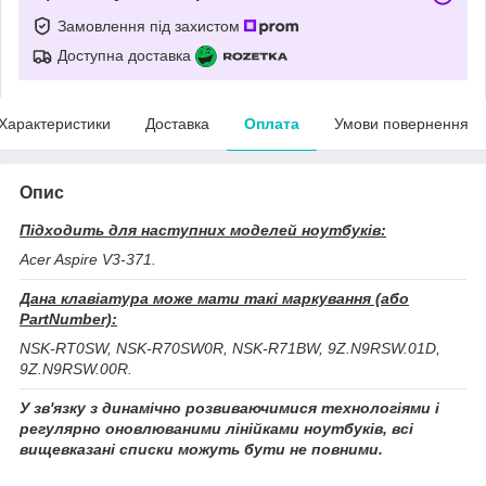
Замовлення під захистом
Доступна доставка
Характеристики
Доставка
Оплата
Умови повернення
Опис
Підходить для наступних моделей ноутбуків:
Acer Aspire V3-371.
Дана клавіатура може мати такі маркування (або
PartNumber):
NSK-RT0SW, NSK-R70SW0R, NSK-R71BW, 9Z.N9RSW.01D,
9Z.N9RSW.00R.
У зв'язку з динамічно розвиваючимися технологіями і
регулярно оновлюваними лінійками ноутбуків, всі
вищевказані списки можуть бути не повними.