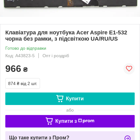
Клавіатура для ноутбука Acer Aspire E1-532
чорна без рамки, з підсвіткою UA/RU/US
Готово до відправки
Код: A43823-5
Опт і роздріб
966
₴
874 ₴
від 2 шт.
Купити
або
Купити з
Що таке купити з Пром?