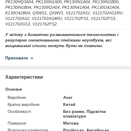
PK130HQ3A04, PK130IN1A00, PK130IN1A04, PK130IN1B00,
PK130IN1B04, PK130IN2A04, PK130N41A04, PK130O42A04,
K130O42B04, Q5WS1, Q5WV1, V121702AS1, V121702AS1RU,
V121702AS2, V121702AS4RU, V121702FS1, V121702FS3,
V121702GS3, V121762FS2.
У зв'язку з динамічно розвиваючимися технологіями і
регулярно оновлюваними лінійками ноутбуків, всі
вищевказані списки можуть бути не повними.
Приховати
Характеристики
Основні
Виробник
Acer
Країна виробник
Китай
Особливості
Без рамки, Підсвітка
клавіатури
Поверхня
Матова
Розкладка клавіатури
Російська, Англійська,