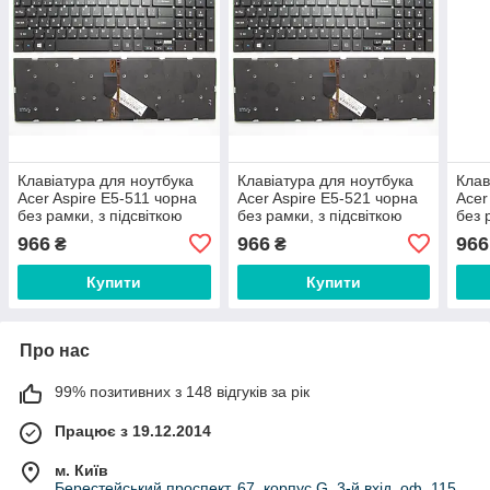
Клавіатура для ноутбука
Клавіатура для ноутбука
Клав
Acer Aspire E5-511 чорна
Acer Aspire E5-521 чорна
Acer
без рамки, з підсвіткою
без рамки, з підсвіткою
без 
UA/RU/US
UA/RU/US
UA/
966
966
966
₴
₴
Купити
Купити
Про нас
99% позитивних з 148 відгуків за рік
Працює з 19.12.2014
м. Київ
Берестейський проспект, 67, корпус G, 3-й вхід, оф. 115,