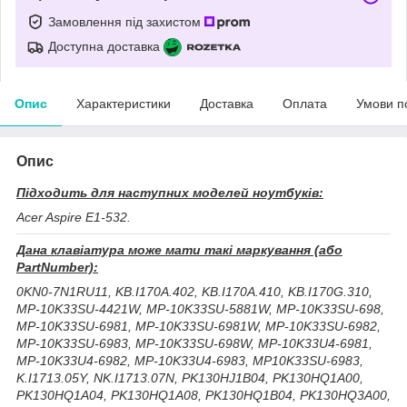
Замовлення під захистом
Доступна доставка
Опис
Характеристики
Доставка
Оплата
Умови п
Опис
Підходить для наступних моделей ноутбуків:
Acer Aspire E1-532.
Дана клавіатура може мати такі маркування (або
PartNumber):
0KN0-7N1RU11, KB.I170A.402, KB.I170A.410, KB.I170G.310,
MP-10K33SU-4421W, MP-10K33SU-5881W, MP-10K33SU-698,
MP-10K33SU-6981, MP-10K33SU-6981W, MP-10K33SU-6982,
MP-10K33SU-6983, MP-10K33SU-698W, MP-10K33U4-6981,
MP-10K33U4-6982, MP-10K33U4-6983, MP10K33SU-6983,
K.I1713.05Y, NK.I1713.07N, PK130HJ1B04, PK130HQ1A00,
PK130HQ1A04, PK130HQ1A08, PK130HQ1B04, PK130HQ3A00,