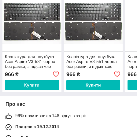
Клавіатура для ноутбука
Клавіатура для ноутбука
Клав
Acer Aspire V3-531 чорна
Acer Aspire V3-551 чорна
Acer
без рамки, з підсвіткою
без рамки, з підсвіткою
чорн
UA/RU/US
UA/RU/US
підс
966
966
966
₴
₴
Купити
Купити
Про нас
99% позитивних з 148 відгуків за рік
Працює з 19.12.2014