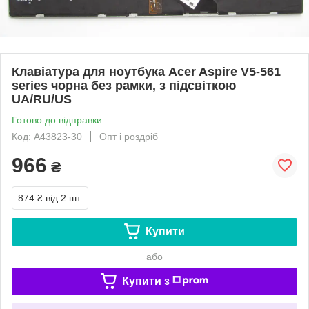
Клавіатура для ноутбука Acer Aspire V5-561
series чорна без рамки, з підсвіткою
UA/RU/US
Готово до відправки
Код: A43823-30
Опт і роздріб
966
₴
874 ₴
від 2 шт.
Купити
або
Купити з