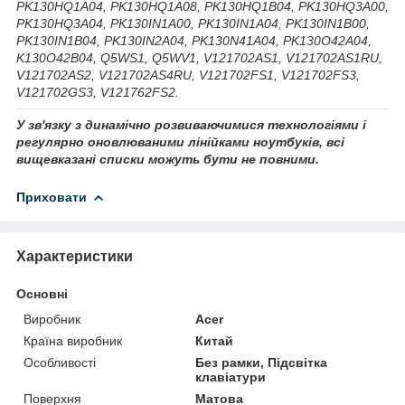
PK130HQ1A04, PK130HQ1A08, PK130HQ1B04, PK130HQ3A00,
PK130HQ3A04, PK130IN1A00, PK130IN1A04, PK130IN1B00,
PK130IN1B04, PK130IN2A04, PK130N41A04, PK130O42A04,
K130O42B04, Q5WS1, Q5WV1, V121702AS1, V121702AS1RU,
V121702AS2, V121702AS4RU, V121702FS1, V121702FS3,
V121702GS3, V121762FS2.
У зв'язку з динамічно розвиваючимися технологіями і
регулярно оновлюваними лінійками ноутбуків, всі
вищевказані списки можуть бути не повними.
Приховати
Характеристики
Основні
Виробник
Acer
Країна виробник
Китай
Особливості
Без рамки, Підсвітка
клавіатури
Поверхня
Матова