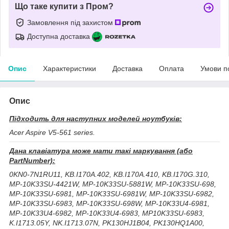
Що таке купити з Пром?
Замовлення під захистом
Доступна доставка
Опис
Характеристики
Доставка
Оплата
Умови п
Опис
Підходить для наступних моделей ноутбуків:
Acer Aspire V5-561 series.
Дана клавіатура може мати такі маркування (або
PartNumber):
0KN0-7N1RU11, KB.I170A.402, KB.I170A.410, KB.I170G.310,
MP-10K33SU-4421W, MP-10K33SU-5881W, MP-10K33SU-698,
MP-10K33SU-6981, MP-10K33SU-6981W, MP-10K33SU-6982,
MP-10K33SU-6983, MP-10K33SU-698W, MP-10K33U4-6981,
MP-10K33U4-6982, MP-10K33U4-6983, MP10K33SU-6983,
K.I1713.05Y, NK.I1713.07N, PK130HJ1B04, PK130HQ1A00,