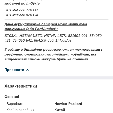
моделей ноутбуків:
HP EliteBook 720 G4,
HP EliteBook 820 G4.
Дана акумуляторна батарея може мати такі
маркування (або PartNumber):
ST03XL, HSTNN-UB7D, HSTNN-LB7K, 821691-001, 854050-
421, 854050-541, 854109-850, 1FN05AA
У зв'язку з динамічно розвиваючимися технологіями і
регулярно оновлюваними лінійками ноутбуків, всі
вищевказані списки можуть бути не повними.
Приховати
Характеристики
Основні
Виробник
Hewlett Packard
Країна виробник
Китай