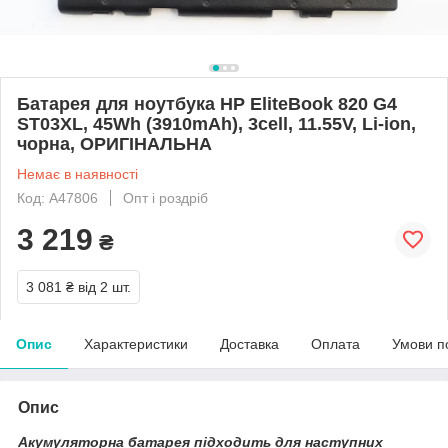
Батарея для ноутбука HP EliteBook 820 G4
ST03XL, 45Wh (3910mAh), 3cell, 11.55V, Li-ion,
чорна, ОРИГІНАЛЬНА
Немає в наявності
Код: A47806
Опт і роздріб
3 219
₴
3 081 ₴
від 2 шт.
Опис
Характеристики
Доставка
Оплата
Умови п
Опис
Акумуляторна батарея підходить для наступних