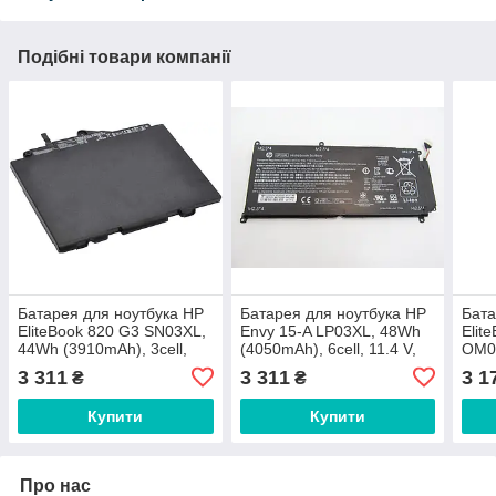
Подібні товари компанії
Батарея для ноутбука HP
Батарея для ноутбука HP
Бата
EliteBook 820 G3 SN03XL,
Envy 15-A LP03XL, 48Wh
Elit
44Wh (3910mAh), 3cell,
(4050mAh), 6cell, 11.4 V,
OM0
11.4 V, Li-Po, чорна
Li-ion, чорний,
(493
3 311
3 311
3 1
₴
₴
ОРИГІНАЛЬНА
Li-i
Купити
Купити
Про нас