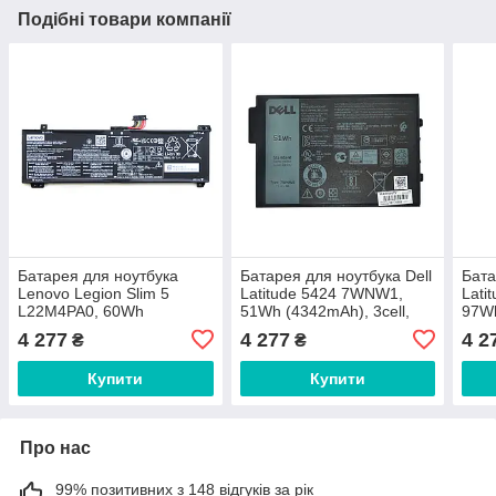
Подібні товари компанії
Батарея для ноутбука
Батарея для ноутбука Dell
Бата
Lenovo Legion Slim 5
Latitude 5424 7WNW1,
Lati
L22M4PA0, 60Wh
51Wh (4342mAh), 3cell,
97Wh
(3887mAh), 4cell, 15.44V,
11.4V, Li-ion, чорна,
11.1V
4 277
4 277
4 2
₴
₴
Li-ion, чорна,
ОРИГІНАЛЬНА
ОРИ
ОРИГІНАЛЬНА
Купити
Купити
Про нас
99% позитивних з 148 відгуків за рік