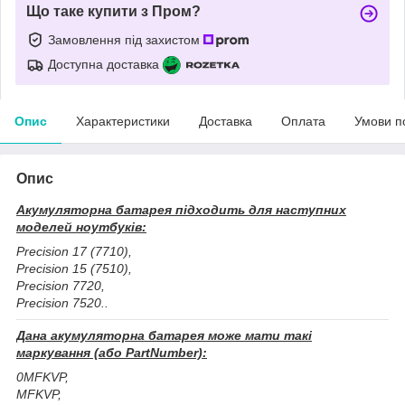
Що таке купити з Пром?
Замовлення під захистом
Доступна доставка
Опис
Характеристики
Доставка
Оплата
Умови п
Опис
Акумуляторна батарея підходить для наступних
моделей ноутбуків:
Precision 17 (7710),
Precision 15 (7510),
Precision 7720,
Precision 7520..
Дана акумуляторна батарея може мати такі
маркування (або PartNumber):
0MFKVP,
MFKVP,