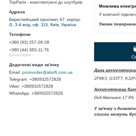
TopParts - комплектуючі до ноутбуків
У компанії підклю
Берестейський проспект, 67, корпус
G, 3-й вхід, оф. 115, Київ, Україна
+380 (93) 257-28-28
+380 (44) 383-11-76
Бухгалтерия
О
Дана акумуляторна
promorder@alsoft.com.ua
2F8K3, G33TT, KJ2P
+380932572828
+380932572828
Акумуляторна бат
+380932572828
Dell Alienware 17 R5.
У зв'язку з динамі
списки можуть бут