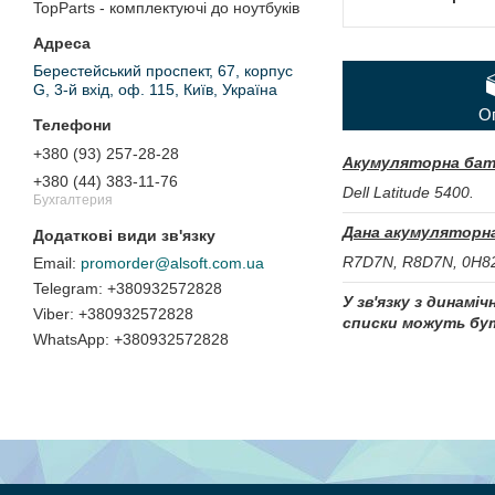
TopParts - комплектуючі до ноутбуків
Берестейський проспект, 67, корпус
G, 3-й вхід, оф. 115, Київ, Україна
О
+380 (93) 257-28-28
Акумуляторна бат
+380 (44) 383-11-76
Dell Latitude 5400.
Бухгалтерия
Дана акумуляторна
R7D7N, R8D7N, 0H8
promorder@alsoft.com.ua
+380932572828
У зв'язку з динамі
+380932572828
списки можуть бут
+380932572828