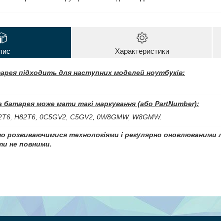
пис
Характеристики
арея підходить для наступних моделей ноутбуків:
 батарея може мати такі маркування (або PartNumber):
2T6, H82T6, 0C5GV2, C5GV2, 0W8GMW, W8GMW.
чно розвиваючимися технологіями і регулярно оновлюваними л
и не повними.