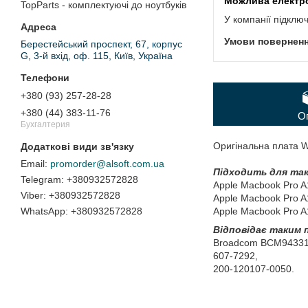
TopParts - комплектуючі до ноутбуків
У компанії підклю
Берестейський проспект, 67, корпус
G, 3-й вхід, оф. 115, Київ, Україна
+380 (93) 257-28-28
+380 (44) 383-11-76
О
Бухгалтерия
Оригінальна плата W
promorder@alsoft.com.ua
Підходить для так
+380932572828
Apple Macbook Pro A
+380932572828
Apple Macbook Pro A
Apple Macbook Pro A
+380932572828
Відповідає таким
Broadcom BCM9433
607-7292,
200-120107-0050.