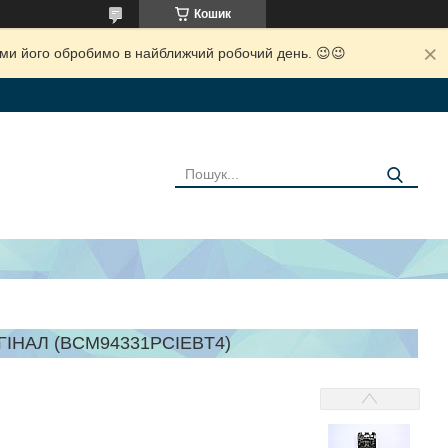
Кошик
і ми його обробимо в найближчий робочий день. 😉😉
ГІНАЛ (BCM94331PCIEBT4)