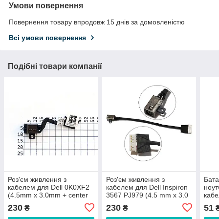
Умови повернення
Повернення товару впродовж 15 днів за домовленістю
Всі умови повернення
Подібні товари компанії
Роз'єм живлення з
Роз'єм живлення з
Бата
кабелем для Dell 0K0XF2
кабелем для Dell Inspiron
ноут
(4.5mm x 3.0mm + center
3567 PJ979 (4.5 mm x 3.0
кабе
pin), 8(7)-pin, 3 см
mm + center pin), 6(5)-pin,
230
230
51
₴
₴
8 см