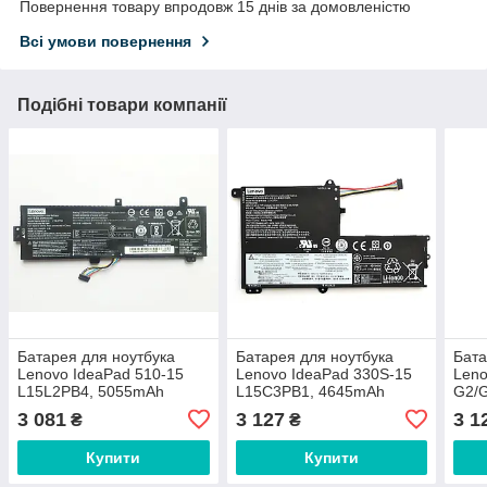
Повернення товару впродовж 15 днів за домовленістю
Всі умови повернення
Подібні товари компанії
Батарея для ноутбука
Батарея для ноутбука
Бата
Lenovo IdeaPad 510-15
Lenovo IdeaPad 330S-15
Leno
L15L2PB4, 5055mAh
L15C3PB1, 4645mAh
G2/
(39Wh), 2cell, 7.72V, Li-ion,
(52.5Wh), 3cell, 11.4V, Li-
45Wh
3 081
3 127
3 1
₴
₴
чорний, ОРИГ
ion, чорна, ОРИГІНАЛЬНА
11.5
ОРИ
Купити
Купити