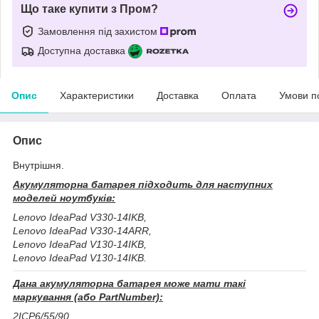
Що таке купити з Пром?
Замовлення під захистом
Доступна доставка
Опис
Характеристики
Доставка
Оплата
Умови п
Опис
Внутрішня.
Акумуляторна батарея підходить для наступних
моделей ноутбуків:
Lenovo IdeaPad V330-14IKB,
Lenovo IdeaPad V330-14ARR,
Lenovo IdeaPad V130-14IKB,
Lenovo IdeaPad V130-14IKB.
Дана акумуляторна батарея може мати такі
маркування (або PartNumber):
2ICP6/55/90,