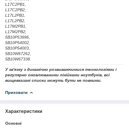
L17C2PB1,
L17C2PB2,
L17L2PB1,
L17L2PB2,
L17M2PB1,
L17M2PB2,
5B10P53996,
5B10P54002,
5B10P54003,
5B10W67262,
5B10W67338
.
У зв'язку з динамічно розвиваючимися технологіями і
регулярно оновлюваними лінійками ноутбуків, всі
вищевказані списки можуть бути не повними.
Приховати
Характеристики
Основні