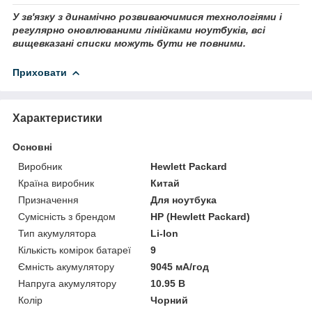
У зв'язку з динамічно розвиваючимися технологіями і
регулярно оновлюваними лінійками ноутбуків, всі
вищевказані списки можуть бути не повними.
Приховати
Характеристики
Основні
Виробник
Hewlett Packard
Країна виробник
Китай
Призначення
Для ноутбука
Сумісність з брендом
HP (Hewlett Packard)
Тип акумулятора
Li-Ion
Кількість комірок батареї
9
Ємність акумулятору
9045 мА/год
Напруга акумулятору
10.95 В
Колір
Чорний