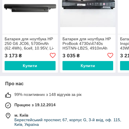
Батарея для ноутбука HP
Батарея для ноутбука HP
Бата
250 G6 JC06, 5700mAh
ProBook 4730s\4740s
Insp
(62.4Wh), 6cell, 10.95V, Li-
HSTNN-LB2S, 4910mAh
43Wh
ion, чорна, ОРИГІНАЛЬНА
(73Wh), 8cell, 14.4V, Li-ion,
11.1V
3 173
3 035
3 2
₴
₴
чорна,
ОРИ
Купити
Купити
Про нас
99% позитивних з 148 відгуків за рік
Працює з 19.12.2014
м. Київ
Берестейський проспект, 67, корпус G, 3-й вхід, оф. 115,
Київ, Україна