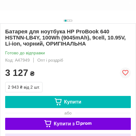
Батарея для ноутбука HP ProBook 640
HSTNN-LB4Y, 100Wh (9045mAh), 9cell, 10.95V,
Li-ion, чорний, ОРИГІНАЛЬНА
Готово до відправки
Код: A47949
Опт і роздріб
3 127
₴
2 943 ₴
від 2 шт.
Купити
або
Купити з