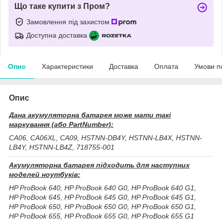
Що таке купити з Пром?
Замовлення під захистом
Доступна доставка
Опис
Характеристики
Доставка
Оплата
Умови п
Опис
Дана акумуляторна батарея може мати такі
маркування (або PartNumber):
CA06, CA06XL, CA09, HSTNN-DB4Y, HSTNN-LB4X, HSTNN-
LB4Y, HSTNN-LB4Z, 718755-001
Акумуляторна батарея підходить для наступних
моделей ноутбуків:
HP ProBook 640, HP ProBook 640 G0, HP ProBook 640 G1,
HP ProBook 645, HP ProBook 645 G0, HP ProBook 645 G1,
HP ProBook 650, HP ProBook 650 G0, HP ProBook 650 G1,
HP ProBook 655, HP ProBook 655 G0, HP ProBook 655 G1