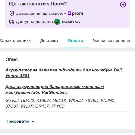
Що таке купити з Пром?
Замовлення під захистом
Доступна доставка
Характеристики
Доставка
Оплата
Умови повернення
Опис
Акумуляторна батарея підходить для ноутбука Dell
Vostro 3561
Дана акумуляторна батарея може мати такі
маркування (або PartNumber):
GXVJ3, HD4J0, K185W, M5Y1K, WKRJ2, 78V9D, VN3N0,
07G07, 991XP, GR437, 7PY0D
Приховати