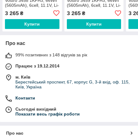
Vostro 3458 1KFH3, 66Wh
Vostro 3459 1KFH3, 66Wh
Vost
(5605mAh), 6cell, 11.1V, Li-
(5605mAh), 6cell, 11.1V, Li-
(560
ion, чорна, ОРИГІНАЛЬНА
ion, чорна, ОРИГІНАЛЬНА
ion,
3 265
3 265
3 2
₴
₴
Купити
Купити
Про нас
99% позитивних з 148 відгуків за рік
Працює з 19.12.2014
м. Київ
Берестейський проспект, 67, корпус G, 3-й вхід, оф. 115,
Київ, Україна
Контакти
Сьогодні вихідний
Показати весь графік роботи
Про нас