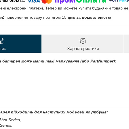
чені електронні платежі. Тепер ви можете купити будь-який товар н
повернення товару протягом 15 днів
за домовленістю
пис
Характеристики
 батарея може мати такі маркування (або PartNumber):
арея підходить для наступних моделей ноутбуків:
3bm Series,
Series,