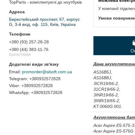
TopParts - комплектуючі до ноутбуків
У компанії підклю
Берестейський проспект, 67, корпус
G, 3-й вхід, оф. 115, Київ, Україна
+380 (93) 257-28-28
+380 (44) 383-11-76
О
Бухгалтерия
Дана акумуляторна
promorder@alsoft.com.ua
AS16B5J,
AS16B8J,
+380932572828
3ICR19/66-2,
+380932572828
31CR19/66-2,
+380932572828
3INR19/66-2,
3INR/19/65-2,
KT.0060G.001.
Акумуляторна бат
Acer Aspire E5-575-3
Acer Aspire E5-575G 