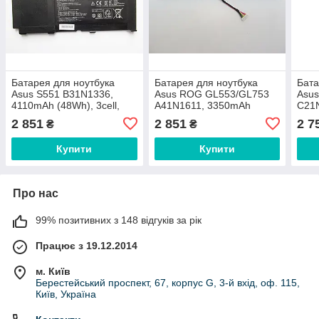
Батарея для ноутбука
Батарея для ноутбука
Бата
Asus S551 B31N1336,
Asus ROG GL553/GL753
Asus
4110mAh (48Wh), 3cell,
A41N1611, 3350mAh
C21
11.1V, Li-Po, чорна,
(48Wh), 4cell, 14.4V, Li-ion,
(38Wh
2 851
2 851
2 7
₴
₴
ОРИГІНАЛЬНА
чорна, ОРИГІНАЛЬНА
чор
Купити
Купити
Про нас
99% позитивних з 148 відгуків за рік
Працює з 19.12.2014
м. Київ
Берестейський проспект, 67, корпус G, 3-й вхід, оф. 115,
Київ, Україна