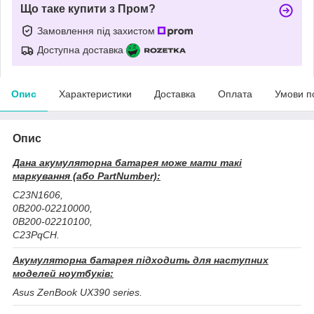
Що таке купити з Пром?
Замовлення під захистом
Доступна доставка
Опис
Характеристики
Доставка
Оплата
Умови п
Опис
Дана акумуляторна батарея може мати такі
маркування (або PartNumber):
C23N1606,
0B200-02210000,
0B200-02210100,
C23PqCH.
Акумуляторна батарея підходить для наступних
моделей ноутбуків:
Asus ZenBook UX390 series.