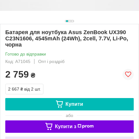
Батарея для ноутбука Asus ZenBook UX390
C23N1606, 4545mAh (24Wh), 2cell, 7.7V, Li-Po,
чорна
Готово до відправки
Код: A71045
Опт і роздріб
2 759
₴
2 667 ₴
від 2 шт.
Купити
або
Купити з