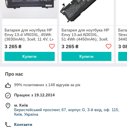
Батарея для ноутбука HP
Батарея для ноутбука HP
Бата
Envy 13-d VR03XL, 45Wh
Envy 13-ad AD03XL,
Stre
(3830mAh), 3cell, 11.4V, Li-
51.4Wh (4450mAh), 3cell,
3440
Pol, черная
11.55V, Li-ion, чорна,
11.3
3 265
3 265
3 0
₴
₴
ОРИГІНАЛЬНА
ОРИ
Купити
Купити
Про нас
99% позитивних з 148 відгуків за рік
Працює з 19.12.2014
м. Київ
Берестейський проспект, 67, корпус G, 3-й вхід, оф. 115,
Київ, Україна
Контакти