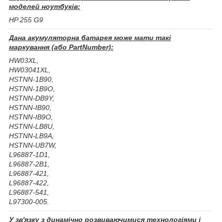
моделей ноутбуків:
HP 255 G9
Дана акумуляторна батарея може мати такі
маркування (або PartNumber):
HW03XL,
HW03041XL,
HSTNN-1B90,
HSTNN-1B9O,
HSTNN-DB9Y,
HSTNN-IB90,
HSTNN-IB9O,
HSTNN-LB8U,
HSTNN-LB9A,
HSTNN-UB7W,
L96887-1D1,
L96887-2B1,
L96887-421,
L96887-422,
L96887-541,
L97300-005.
У зв'язку з динамічно розвиваючимися технологіями і