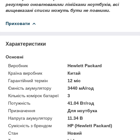
регулярно оновлюваними лінійками ноутбуків, всі
вищевказані списки можуть бути не повними.
Приховати
Характеристики
Основні
Виробник
Hewlett Packard
Країна виробник
Китай
Гарантійний термін
12 міс
Ємність акумулятору
3440 мА/год
Кількість комірок батареї
3
Потужність
41.04 Вт/год
Призначення
Для ноутбука
Напруга акумулятору
11.34 В
Сумісність з брендом
HP (Hewlett Packard)
Стан
Новий