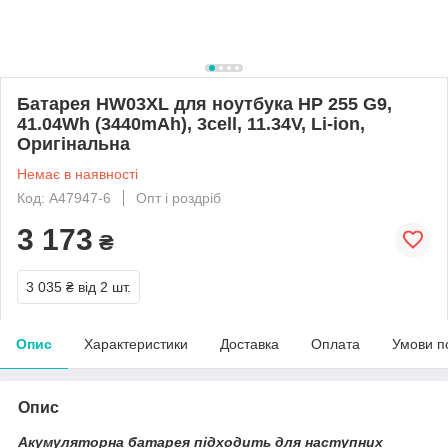
Батарея HW03XL для ноутбука HP 255 G9,
41.04Wh (3440mAh), 3cell, 11.34V, Li-ion,
Оригінальна
Немає в наявності
Код: A47947-6
Опт і роздріб
3 173
₴
3 035 ₴
від 2 шт.
Опис
Характеристики
Доставка
Оплата
Умови п
Опис
Акумуляторна батарея підходить для наступних