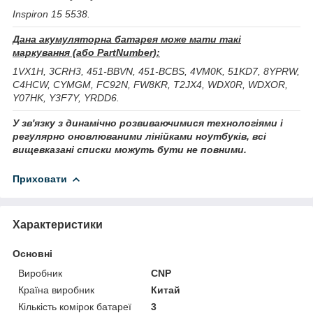
Inspiron 15 5538.
Дана акумуляторна батарея може мати такі
маркування (або PartNumber):
1VX1H, 3CRH3, 451-BBVN, 451-BCBS, 4VM0K, 51KD7, 8YPRW,
C4HCW, CYMGM, FC92N, FW8KR, T2JX4, WDX0R, WDXOR,
Y07HK, Y3F7Y, YRDD6.
У зв'язку з динамічно розвиваючимися технологіями і
регулярно оновлюваними лінійками ноутбуків, всі
вищевказані списки можуть бути не повними.
Приховати
Характеристики
Основні
Виробник
CNP
Країна виробник
Китай
Кількість комірок батареї
3