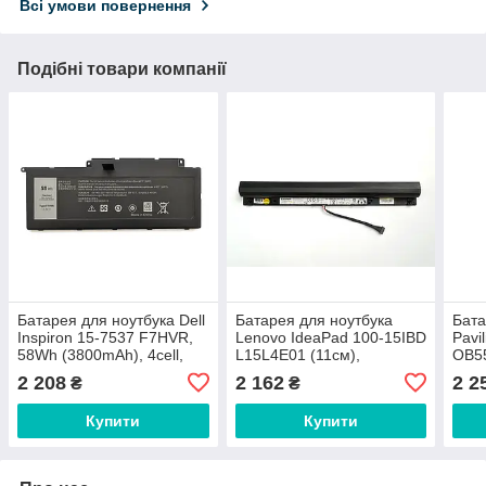
Всі умови повернення
Подібні товари компанії
Батарея для ноутбука Dell
Батарея для ноутбука
Бата
Inspiron 15-7537 F7HVR,
Lenovo IdeaPad 100-15IBD
Pavi
58Wh (3800mAh), 4cell,
L15L4E01 (11см),
OB55
14.8V, Li-ion, чорна
2800mAh (41Wh), 4cell,
4cell
2 208
2 162
2 2
₴
₴
14.6V, Li-ion, чорна,
сере
оригінал
Купити
Купити