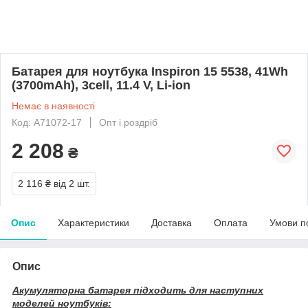
Батарея для ноутбука Inspiron 15 5538, 41Wh
(3700mAh), 3cell, 11.4 V, Li-ion
Немає в наявності
Код: A71072-17
Опт і роздріб
2 208
₴
2 116 ₴
від 2 шт.
Опис
Характеристики
Доставка
Оплата
Умови п
Опис
Акумуляторна батарея підходить для наступних
моделей ноутбуків: