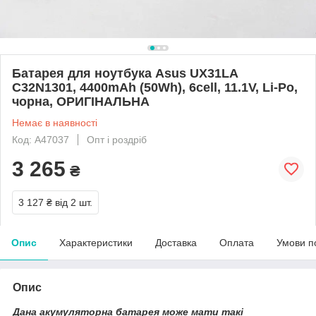
Батарея для ноутбука Asus UX31LA
C32N1301, 4400mAh (50Wh), 6cell, 11.1V, Li-Po,
чорна, ОРИГІНАЛЬНА
Немає в наявності
Код: A47037
Опт і роздріб
3 265
₴
3 127 ₴
від 2 шт.
Опис
Характеристики
Доставка
Оплата
Умови п
Опис
Дана акумуляторна батарея може мати такі