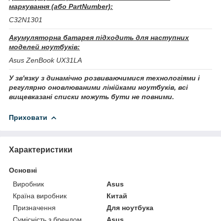
маркування (або PartNumber):
C32N1301
Акумуляторна батарея підходить для наступних
моделей ноутбуків:
Asus ZenBook UX31LA
У зв'язку з динамічно розвиваючимися технологіями і
регулярно оновлюваними лінійками ноутбуків, всі
вищевказані списки можуть бути не повними.
Приховати
Характеристики
Основні
Виробник
Asus
Країна виробник
Китай
Призначення
Для ноутбука
Сумісність з брендом
Asus