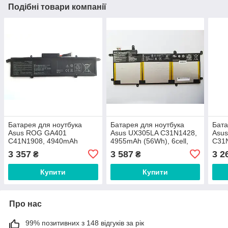
Подібні товари компанії
Батарея для ноутбука
Батарея для ноутбука
Бата
Asus ROG GA401
Asus UX305LA C31N1428,
Asu
C41N1908, 4940mAh
4955mAh (56Wh), 6cell,
C31
(76Wh), 4cell, 15.4V, Li-Pol,
11.31V, Li-Pol, чорна,
(54Wh
3 357
3 587
3 2
₴
₴
чорна
ОРИГІНАЛЬНА
Pol,
Купити
Купити
Про нас
99% позитивних з 148 відгуків за рік