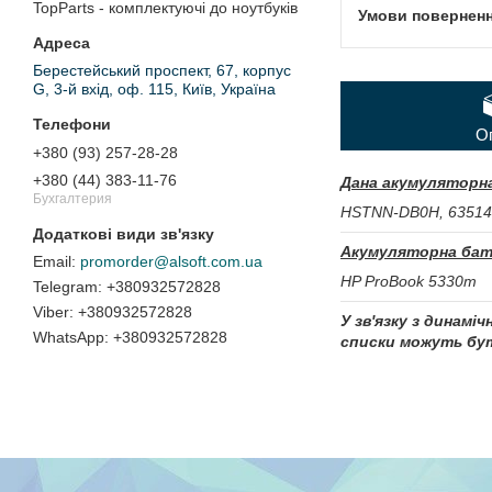
TopParts - комплектуючі до ноутбуків
Берестейський проспект, 67, корпус
G, 3-й вхід, оф. 115, Київ, Україна
О
+380 (93) 257-28-28
+380 (44) 383-11-76
Дана акумуляторна
Бухгалтерия
HSTNN-DB0H, 63514
Акумуляторна бат
promorder@alsoft.com.ua
HP ProBook 5330m
+380932572828
+380932572828
У зв'язку з динамі
+380932572828
списки можуть бут