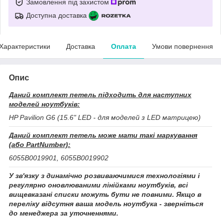
Замовлення під захистом
Доступна доставка
Характеристики
Доставка
Оплата
Умови повернення
Опис
Даний комплект петель підходить для наступних
моделей ноутбуків:
HP Pavilion G6 (15.6" LED - для моделей з LED матрицею)
Даний комплект петель може мати такі маркування
(або PartNumber):
6055B0019901, 6055B0019902
У зв'язку з динамічно розвиваючимися технологіями і
регулярно оновлюваними лінійками ноутбуків, всі
вищевказані списки можуть бути не повними. Якщо в
переліку відсутня ваша модель ноутбука - зверніться
до менеджера за уточненнями.