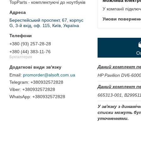
TopParts - комплектуючі до ноутбуків
У компанії підклю
Берестейський проспект, 67, корпус
G, 3-й вхід, оф. 115, Київ, Україна
+380 (93) 257-28-28
+380 (44) 383-11-76
О
Бухгалтерия
Даний комплект пе
promorder@alsoft.com.ua
HP Pavilion DV6-6000
+380932572828
Даний комплект пе
+380932572828
665313-001, B2995
+380932572828
У зв'язку з динамі
списки можуть бут
уточненнями.