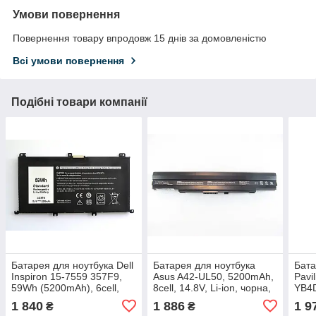
Умови повернення
Повернення товару впродовж 15 днів за домовленістю
Всі умови повернення
Подібні товари компанії
Батарея для ноутбука Dell
Батарея для ноутбука
Бата
Inspiron 15-7559 357F9,
Asus A42-UL50, 5200mAh,
Pavi
59Wh (5200mAh), 6cell,
8cell, 14.8V, Li-ion, чорна,
YB4D
11.4V, Li-ion, чорна
4cell
1 840
1 886
1 9
₴
₴
ОРИ