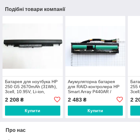
Подібні товари компанії
Батарея для ноутбука HP
Акумуляторна батарея
Бата
250 G5 2670mAh (31Wh),
для RAID-контролера HP
255 
3cell, 10.95V, Li-ion,
Smart Array P440AR /
3cell
ОРИГІНАЛЬНА
P840AR MC96, 7.2V,
ОРИ
2 208
2 483
2 2
₴
₴
1300mAh/8.64Wh, black,
ОРИГІНАЛЬНА
Купити
Купити
Про нас