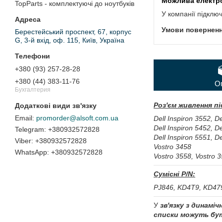
TopParts - комплектуючі до ноутбуків
У компанії підклю
Берестейський проспект, 67, корпус
G, 3-й вхід, оф. 115, Київ, Україна
+380 (93) 257-28-28
+380 (44) 383-11-76
О
Бухгалтерия
Роз'єм живлення п
promorder@alsoft.com.ua
Dell Inspiron 3552, De
Dell Inspiron 5452, De
+380932572828
Dell Inspiron 5551, De
+380932572828
Vostro 3458
+380932572828
Vostro 3558, Vostro 
Сумісні P/N:
PJ846, KD4T9, KD47
У
зв'язку з динамі
списки можуть бут