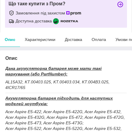
Що таке купити з Пром?
Замовлення під захистом
Доступна доставка
Опис
Характеристики
Доставка
Оплата
Умови п
Опис
Дана акумуляторна батарея може мати такі
маркування (або PartNumber):
AL15A32, KT.00403.025, KT.00403.034, KT.004B3.025,
4ICR17/65
Акумуляторна батарея підходить для наступних
моделей ноутбуків:
Acer Aspire E5-422, Acer Aspire E5-422G, Acer Aspire E5-432,
Acer Aspire E5-432G, Acer Aspire E5-472, Acer Aspire E5-472G,
Acer Aspire E5-473, Acer Aspire E5-473G;
Acer Aspire E5-522, Acer Aspire E5-522G, Acer Aspire E5-532,