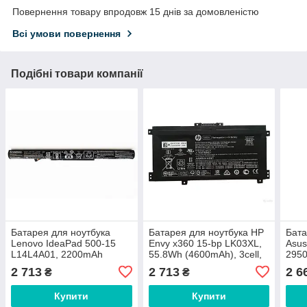
Повернення товару впродовж 15 днів за домовленістю
Всі умови повернення
Подібні товари компанії
Батарея для ноутбука
Батарея для ноутбука HP
Бата
Lenovo IdeaPad 500-15
Envy x360 15-bp LK03XL,
Asus
L14L4A01, 2200mAh
55.8Wh (4600mAh), 3cell,
2950
(32Wh), 4cell, 14.4V, Li-ion,
11.55V, Li-ion, чорна,
11.2
2 713
2 713
2 6
₴
₴
ОРИГИНАЛЬНА
ОРИГІНАЛЬНА
ОРИ
Купити
Купити