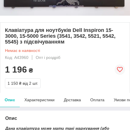
Клавіатура для ноутбуків Dell Inspiron 15-
3000, 15-5000 Series (3541, 3542, 5521, 5542,
5545) з підсвічуванням
Немає в наявності
Код: A43960
Опт і роздріб
1 196
₴
1 150 ₴
від 2 шт.
Опис
Характеристики
Доставка
Оплата
Умови п
Опис
Дана клавіатура може мати такі маркування (або