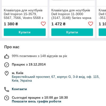
Клавіатура для ноутбуків
Клавіатура для ноутбуків
Клав
Dell Inspiron 15-3579,
Dell Inspiron 11-3000
Dell
5567, 7566, Vostro 5568 з
(3147, 3148) Series чорна
-351
червоною підсвіткою
без рамки RU/US
-551
1 380
1 472
1 1
₴
₴
UA/US
чорн
UA/
Купити
Купити
Про нас
99% позитивних з 148 відгуків за рік
Працює з 19.12.2014
м. Київ
Берестейський проспект, 67, корпус G, 3-й вхід, оф. 115,
Київ, Україна
Контакти
Сьогодні працює з 10:00 до 18:30
Показати весь графік роботи