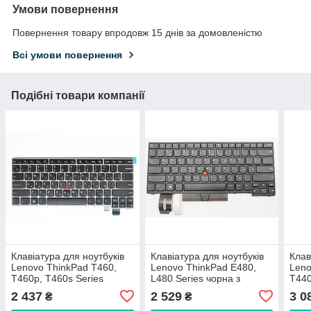
Умови повернення
Повернення товару впродовж 15 днів за домовленістю
Всі умови повернення
Подібні товари компанії
Клавіатура для ноутбуків
Клавіатура для ноутбуків
Клав
Lenovo ThinkPad T460,
Lenovo ThinkPad E480,
Leno
T460p, T460s Series
L480 Series чорна з
T440
чорний з сріблястою
чорною рамкою, з
сріб
2 437
2 529
3 0
₴
₴
рамкою з трекпоінтом
трекпоінтом RU/US
трек