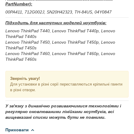
PartNumber):
00PA411, 712G002J, SN20H42323, TH-84US, 04Y0847
Підходить для наступних моделей ноутбуків:
Lenovo ThinkPad T440, Lenovo ThinkPad T440p, Lenovo
ThinkPad T440s
Lenovo ThinkPad T450, Lenovo ThinkPad T450p, Lenovo
ThinkPad T450s
Lenovo ThinkPad T460, Lenovo ThinkPad T460p, Lenovo
ThinkPad T460s
Зверніть увагу!
Для установки в різні серії переставляються кріпильні гвинти
в різні отвори.
У зв'язку з динамічно розвиваючимися технологіями і
регулярно оновлюваними лінійками ноутбуків, всі
вищевказані списки можуть бути не повними.
Приховати