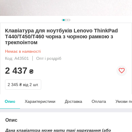
Клавіатура для ноутбуків Lenovo ThinkPad
T440/T450/T460 чорна з чорною рамкою з
трекпоінтом
Немає в наявності
Код: A43501
Опт і роздріб
2 437
₴
2 345 ₴
від 2 шт.
Опис
Характеристики
Доставка
Оплата
Умови п
Опис
Дана клавіатура може мати такі маркування (або