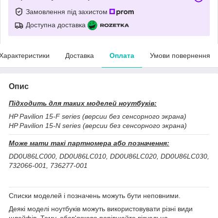
Замовлення під захистом
Доступна доставка
Характеристики
Доставка
Оплата
Умови повернення
Опис
Підходить для таких моделей ноутбуків:
HP Pavilion 15-F series (версии без сенсорного экрана)
HP Pavilion 15-N series (версии без сенсорного экрана)
Може мати такі партномера або позначення:
DD0U86LC000, DD0U86LC010, DD0U86LC020, DD0U86LC030,
732066-001, 736277-001
Списки моделей і позначень можуть бути неповними.
Деякі моделі ноутбуків можуть використовувати різні види
шлейфів. Тому, обов'язково порівнюйте візуально