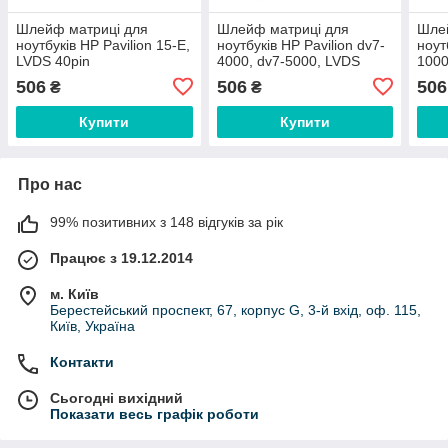
Шлейф матриці для
Шлейф матриці для
Шле
ноутбуків HP Pavilion 15-E,
ноутбуків HP Pavilion dv7-
ноут
LVDS 40pin
4000, dv7-5000, LVDS
1000
40pin
роз'
506
506
506
₴
₴
Купити
Купити
Про нас
99% позитивних з 148 відгуків за рік
Працює з 19.12.2014
м. Київ
Берестейський проспект, 67, корпус G, 3-й вхід, оф. 115,
Київ, Україна
Контакти
Сьогодні вихідний
Показати весь графік роботи