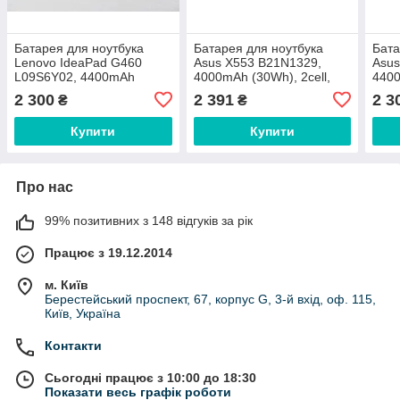
Батарея для ноутбука
Батарея для ноутбука
Бата
Lenovo IdeaPad G460
Asus X553 B21N1329,
Asus
L09S6Y02, 4400mAh
4000mAh (30Wh), 2cell,
4400
(48Wh), 6cell, 11.1V, Li-ion,
7.6V, Li-ion, чорна,
ion,
2 300
2 391
2 3
₴
₴
чорна, ОРИГІНАЛЬНА
ОРИГІНАЛЬНА
Купити
Купити
Про нас
99% позитивних з 148 відгуків за рік
Працює з 19.12.2014
м. Київ
Берестейський проспект, 67, корпус G, 3-й вхід, оф. 115,
Київ, Україна
Контакти
Сьогодні працює з 10:00 до 18:30
Показати весь графік роботи