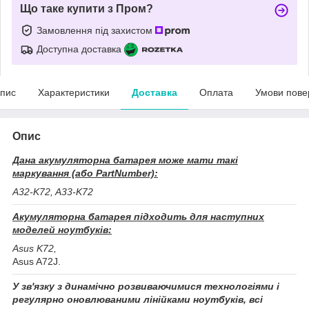
Що таке купити з Пром?
Замовлення під захистом
Доступна доставка
пис
Характеристики
Доставка
Оплата
Умови пове
Опис
Дана акумуляторна батарея може мати такі
маркування (або PartNumber):
A32-K72, A33-K72
Акумуляторна батарея підходить для наступних
моделей ноутбуків:
Asus K72,
Asus A72J.
У зв'язку з динамічно розвиваючимися технологіями і
регулярно оновлюваними лінійками ноутбуків, всі